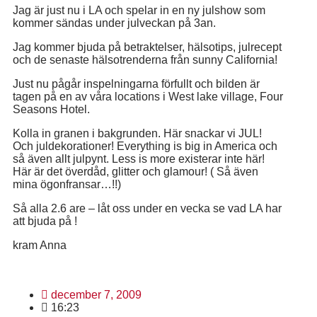
Jag är just nu i LA och spelar in en ny julshow som
kommer sändas under julveckan på 3an.
Jag kommer bjuda på betraktelser, hälsotips, julrecept
och de senaste hälsotrenderna från sunny California!
Just nu pågår inspelningarna förfullt och bilden är
tagen på en av våra locations i West lake village, Four
Seasons Hotel.
Kolla in granen i bakgrunden. Här snackar vi JUL!
Och juldekorationer! Everything is big in America och
så även allt julpynt. Less is more existerar inte här!
Här är det överdåd, glitter och glamour! ( Så även
mina ögonfransar…!!)
Så alla 2.6 are – låt oss under en vecka se vad LA har
att bjuda på !
kram Anna
december 7, 2009
16:23