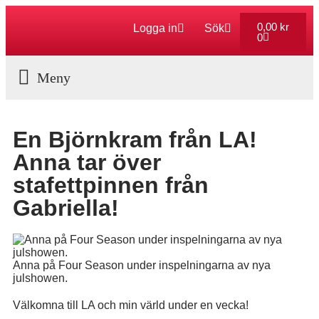
0,00
kr
Logga in
Sök
0
Aktuella Program
En Björnkram från LA!
Anna tar över
stafettpinnen från
Gabriella!
Anna på Four Season under inspelningarna av nya
julshowen.
Välkomna till LA och min värld under en vecka!