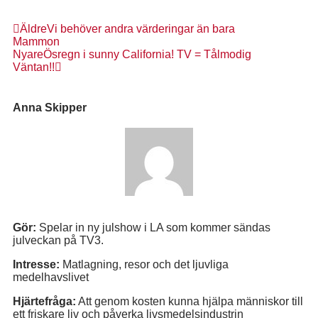
Äldre
Vi behöver andra värderingar än bara
Mammon
Nyare
Ösregn i sunny California! TV = Tålmodig
Väntan!!
Anna Skipper
Gör:
Spelar in ny julshow i LA som kommer sändas
julveckan på TV3.
Intresse:
Matlagning, resor och det ljuvliga
medelhavslivet
Hjärtefråga:
Att genom kosten kunna hjälpa människor till
ett friskare liv och påverka livsmedelsindustrin