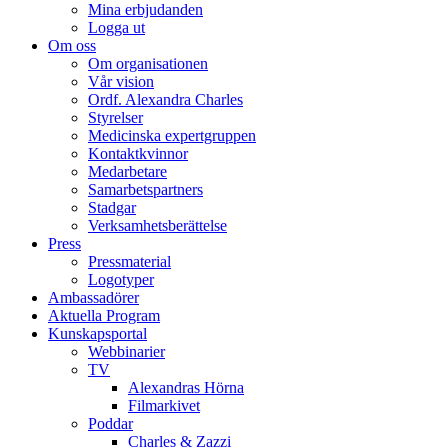
Mina erbjudanden
Logga ut
Om oss
Om organisationen
Vår vision
Ordf. Alexandra Charles
Styrelser
Medicinska expertgruppen
Kontaktkvinnor
Medarbetare
Samarbetspartners
Stadgar
Verksamhetsberättelse
Press
Pressmaterial
Logotyper
Ambassadörer
Aktuella Program
Kunskapsportal
Webbinarier
TV
Alexandras Hörna
Filmarkivet
Poddar
Charles & Zazzi