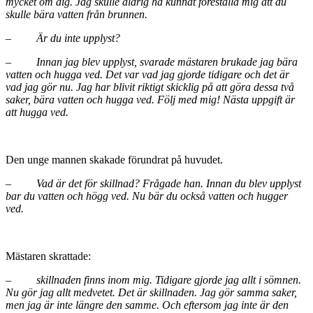
mycket om dig. Jag skulle aldrig ha kunnat föreställa mig att du
skulle bära vatten från brunnen.
–
Är du inte upplyst?
–
Innan jag blev upplyst, svarade mästaren brukade jag bära
vatten och hugga ved. Det var vad jag gjorde tidigare och det är
vad jag gör nu. Jag har blivit riktigt skicklig på att göra dessa två
saker, bära vatten och hugga ved. Följ med mig! Nästa uppgift är
att hugga ved.
Den unge mannen skakade förundrat på huvudet.
–
Vad är det för skillnad? Frågade han. Innan du blev upplyst
bar du vatten och högg ved. Nu bär du också vatten och hugger
ved.
Mästaren skrattade:
–
skillnaden finns inom mig. Tidigare gjorde jag allt i sömnen.
Nu gör jag allt medvetet. Det är skillnaden. Jag gör samma saker,
men jag är inte längre den samme. Och eftersom jag inte är den