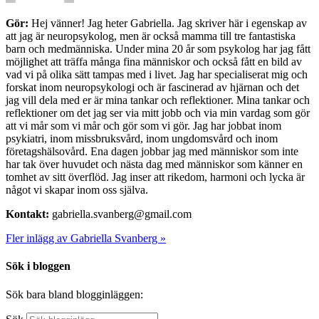
Gör:
Hej vänner! Jag heter Gabriella. Jag skriver här i egenskap av
att jag är neuropsykolog, men är också mamma till tre fantastiska
barn och medmänniska. Under mina 20 år som psykolog har jag fått
möjlighet att träffa många fina människor och också fått en bild av
vad vi på olika sätt tampas med i livet. Jag har specialiserat mig och
forskat inom neuropsykologi och är fascinerad av hjärnan och det
jag vill dela med er är mina tankar och reflektioner. Mina tankar och
reflektioner om det jag ser via mitt jobb och via min vardag som gör
att vi mår som vi mår och gör som vi gör. Jag har jobbat inom
psykiatri, inom missbruksvård, inom ungdomsvård och inom
företagshälsovård. Ena dagen jobbar jag med människor som inte
har tak över huvudet och nästa dag med människor som känner en
tomhet av sitt överflöd. Jag inser att rikedom, harmoni och lycka är
något vi skapar inom oss själva.
Kontakt:
gabriella.svanberg@gmail.com
Fler inlägg av Gabriella Svanberg »
Sök i bloggen
Sök bara bland blogginläggen: