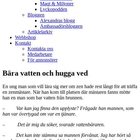
Maqt & Miljoner
Lyckopodden
Bloggen
Alexandras blogg
Ambassadörsbloggen
Artiklelarkiv
Webbshop
Kontakt
Kontakta oss
Medarbetare
För annonsörer
Bära vatten och hugga ved
En ung man som vill lära sig mer om zen hade rest långt för att träffa
en zenmästare. När han kom till platsen där mästaren fanns mötte
han en man som bar vatten från brunnen.
–
Var kan jag finna den upplyste? Frågade han mannen, som
han var övertygad om var en tjänare.
–
Det är mig du söker, svarade vattenbäraren.
–
Det kan inte stämma sa mannen förvånat. Jag har hört så