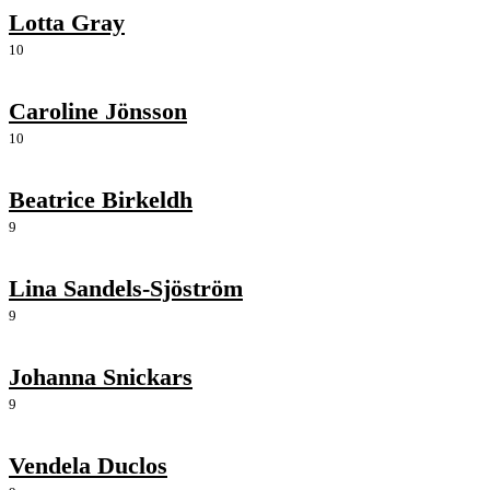
Lotta Gray
10
Caroline Jönsson
10
Beatrice Birkeldh
9
Lina Sandels-Sjöström
9
Johanna Snickars
9
Vendela Duclos