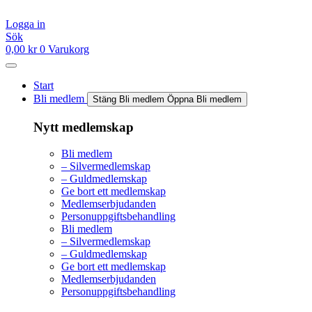
Hoppa
till
Logga in
innehåll
Sök
0,00
kr
0
Varukorg
Start
Bli medlem
Stäng Bli medlem
Öppna Bli medlem
Nytt medlemskap
Bli medlem
– Silvermedlemskap
– Guldmedlemskap
Ge bort ett medlemskap
Medlemserbjudanden
Personuppgiftsbehandling
Bli medlem
– Silvermedlemskap
– Guldmedlemskap
Ge bort ett medlemskap
Medlemserbjudanden
Personuppgiftsbehandling