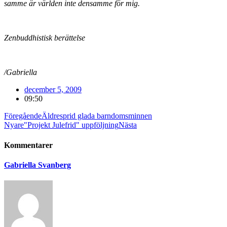
samme är världen inte densamme för mig.
Zenbuddhistisk berättelse
/Gabriella
december 5, 2009
09:50
Föregående
Äldre
sprid glada barndomsminnen
Nyare
"Projekt Julefrid" uppföljning
Nästa
Kommentarer
Gabriella Svanberg