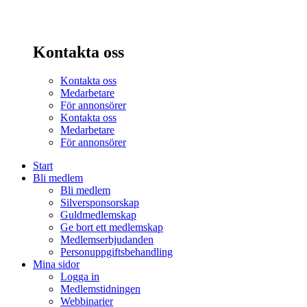
Kontakta oss
Kontakta oss
Medarbetare
För annonsörer
Kontakta oss
Medarbetare
För annonsörer
Start
Bli medlem
Bli medlem
Silversponsorskap
Guldmedlemskap
Ge bort ett medlemskap
Medlemserbjudanden
Personuppgiftsbehandling
Mina sidor
Logga in
Medlemstidningen
Webbinarier