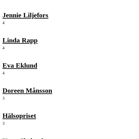
Jennie Liljefors
4
Linda Rapp
4
Eva Eklund
4
Doreen Månsson
3
Hälsopriset
3