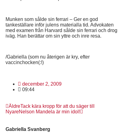
Munken som sålde sin ferrari – Ger en god
tankeställare inför julens materialla tid. Advokaten
med examen från Harvard sålde sin ferrari och drog
iväg. Han berättar om sin yttre och inre resa.
/Gabriella (som nu återigen är kry, efter
vaccinchocken(:!)
december 2, 2009
09:44
Äldre
Tack kära kropp för att du säger till
Nyare
Nelson Mandela är min idol!
Gabriella Svanberg