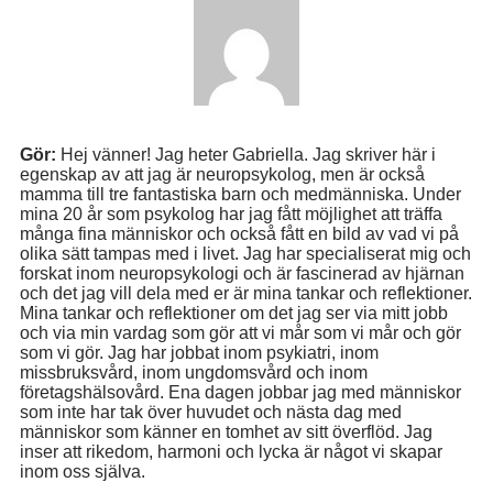
Gör:
Hej vänner! Jag heter Gabriella. Jag skriver här i
egenskap av att jag är neuropsykolog, men är också
mamma till tre fantastiska barn och medmänniska. Under
mina 20 år som psykolog har jag fått möjlighet att träffa
många fina människor och också fått en bild av vad vi på
olika sätt tampas med i livet. Jag har specialiserat mig och
forskat inom neuropsykologi och är fascinerad av hjärnan
och det jag vill dela med er är mina tankar och reflektioner.
Mina tankar och reflektioner om det jag ser via mitt jobb
och via min vardag som gör att vi mår som vi mår och gör
som vi gör. Jag har jobbat inom psykiatri, inom
missbruksvård, inom ungdomsvård och inom
företagshälsovård. Ena dagen jobbar jag med människor
som inte har tak över huvudet och nästa dag med
människor som känner en tomhet av sitt överflöd. Jag
inser att rikedom, harmoni och lycka är något vi skapar
inom oss själva.