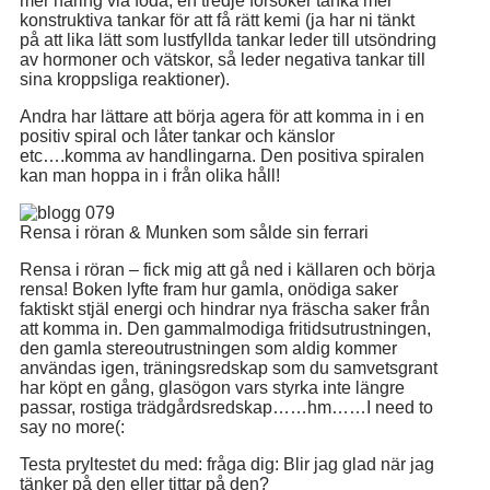
mer näring via föda, en tredje försöker tänka mer
konstruktiva tankar för att få rätt kemi (ja har ni tänkt
på att lika lätt som lustfyllda tankar leder till utsöndring
av hormoner och vätskor, så leder negativa tankar till
sina kroppsliga reaktioner).
Andra har lättare att börja agera för att komma in i en
positiv spiral och låter tankar och känslor
etc….komma av handlingarna. Den positiva spiralen
kan man hoppa in i från olika håll!
Rensa i röran & Munken som sålde sin ferrari
Rensa i röran – fick mig att gå ned i källaren och börja
rensa! Boken lyfte fram hur gamla, onödiga saker
faktiskt stjäl energi och hindrar nya fräscha saker från
att komma in. Den gammalmodiga fritidsutrustningen,
den gamla stereoutrustningen som aldig kommer
användas igen, träningsredskap som du samvetsgrant
har köpt en gång, glasögon vars styrka inte längre
passar, rostiga trädgårdsredskap……hm……I need to
say no more(:
Testa pryltestet du med: fråga dig: Blir jag glad när jag
tänker på den eller tittar på den?