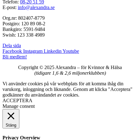
Telefon:
08-20 51 59
E-post:
info@alexandra.se
Org.nr: 802407-8779
Postgiro: 120 89 08-2
Bankgiro: 5591-9484
Swish: 123 338 4989
Dela sida
Facebook
Instagram
Linkedin
Youtube
Bli medlem!
Copyright © 2025 Alexandra
–
för Kvinnor & Hälsa
(tidigare 1,6 & 2,6 miljonerklubben)
Vi använder cookies på vår webbplats för att komma ihåg din
varukorg, inloggning och liknande. Genom att klicka "Acceptera"
godkänner du användandet av cookies.
ACCEPTERA
Manage consent
Stäng
Privacy Overview