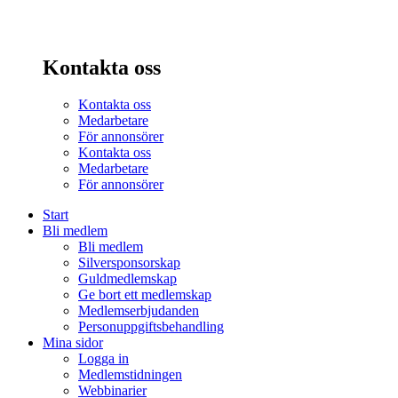
Kontakta oss
Kontakta oss
Medarbetare
För annonsörer
Kontakta oss
Medarbetare
För annonsörer
Start
Bli medlem
Bli medlem
Silversponsorskap
Guldmedlemskap
Ge bort ett medlemskap
Medlemserbjudanden
Personuppgiftsbehandling
Mina sidor
Logga in
Medlemstidningen
Webbinarier