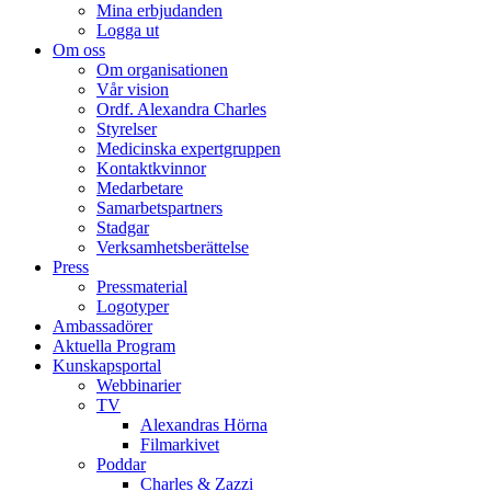
Mina erbjudanden
Logga ut
Om oss
Om organisationen
Vår vision
Ordf. Alexandra Charles
Styrelser
Medicinska expertgruppen
Kontaktkvinnor
Medarbetare
Samarbetspartners
Stadgar
Verksamhetsberättelse
Press
Pressmaterial
Logotyper
Ambassadörer
Aktuella Program
Kunskapsportal
Webbinarier
TV
Alexandras Hörna
Filmarkivet
Poddar
Charles & Zazzi