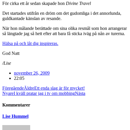
För cirka ett år sedan skapade hon
Divine Travel
Det startades utifrån en dröm om det gudomliga i det annorlunda,
guldkantade känslan av resande.
När hon målande berättade om sina olika resmål som hon arrangerar
så längtade jag så hett efter att bara få sticka iväg på nån av turerna.
Hälsa på och låt dig inspireras.
God Natt
/Lise
november 26, 2009
22:05
Föregående
Äldre
Ett enda slag är för mycket!
Nyare
I kväll pratar jag i tv om mobbing
Nästa
Kommentarer
Lise Hummel