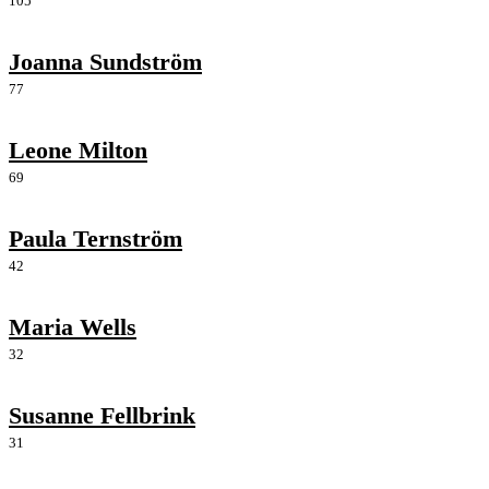
105
Joanna Sundström
77
Leone Milton
69
Paula Ternström
42
Maria Wells
32
Susanne Fellbrink
31