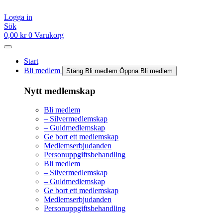
Hoppa
till
Logga in
innehåll
Sök
0,00
kr
0
Varukorg
Start
Bli medlem
Stäng Bli medlem
Öppna Bli medlem
Nytt medlemskap
Bli medlem
– Silvermedlemskap
– Guldmedlemskap
Ge bort ett medlemskap
Medlemserbjudanden
Personuppgiftsbehandling
Bli medlem
– Silvermedlemskap
– Guldmedlemskap
Ge bort ett medlemskap
Medlemserbjudanden
Personuppgiftsbehandling