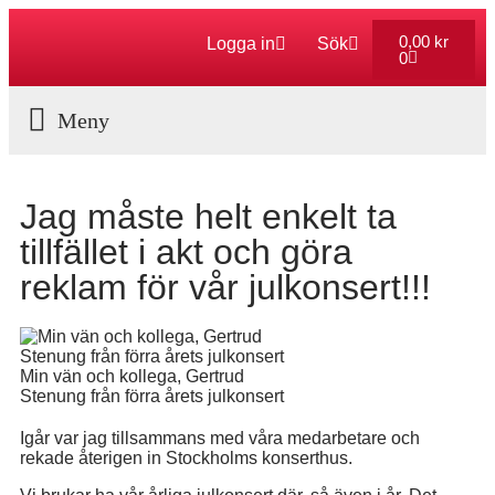
0,00
kr
Logga in
Sök
0
Aktuella Program
Jag måste helt enkelt ta
tillfället i akt och göra
reklam för vår julkonsert!!!
Min vän och kollega, Gertrud
Stenung från förra årets julkonsert
Igår var jag tillsammans med våra medarbetare och
rekade återigen in Stockholms konserthus.