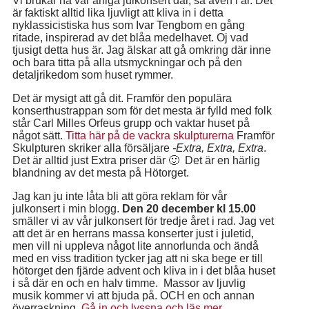
Vi brukar ha vår årliga julkonsert där, så även i år. Det
är faktiskt alltid lika ljuvligt att kliva in i detta
nyklassicistiska hus som Ivar Tengbom en gång
ritade, inspirerad av det blåa medelhavet. Oj vad
tjusigt detta hus är. Jag älskar att gå omkring där inne
och bara titta på alla utsmyckningar och på den
detaljrikedom som huset rymmer.
Det är mysigt att gå dit. Framför den populära
konserthustrappan som för det mesta är fylld med folk
står Carl Milles Orfeus grupp och vaktar huset på
något sätt.
Titta här på de vackra skulpturerna
Framför
Skulpturen skriker alla försäljare
-Extra, Extra, Extra
.
Det är alltid just Extra priser där 🙂 Det är en härlig
blandning av det mesta på Hötorget.
Jag kan ju inte låta bli att göra reklam för vår
julkonsert i min blogg.
Den 20 december kl 15.00
smäller vi av vår julkonsert för tredje året i rad. Jag vet
att det är en herrans massa konserter just i juletid,
men vill ni uppleva något lite annorlunda och ändå
med en viss tradition tycker jag att ni ska bege er till
hötorget den fjärde advent och kliva in i det blåa huset
i så där en och en halv timme. Massor av ljuvlig
musik kommer vi att bjuda på. OCH en och annan
överraskning.
Gå in och lyssna och läs mer