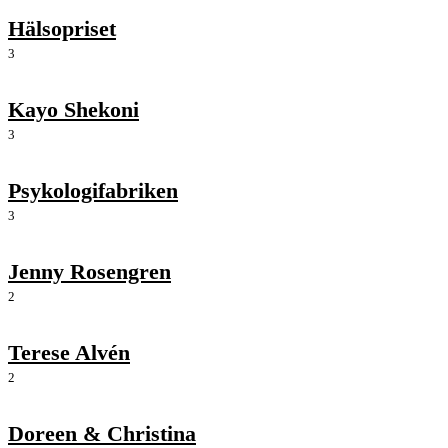
Hälsopriset
3
Kayo Shekoni
3
Psykologifabriken
3
Jenny Rosengren
2
Terese Alvén
2
Doreen & Christina