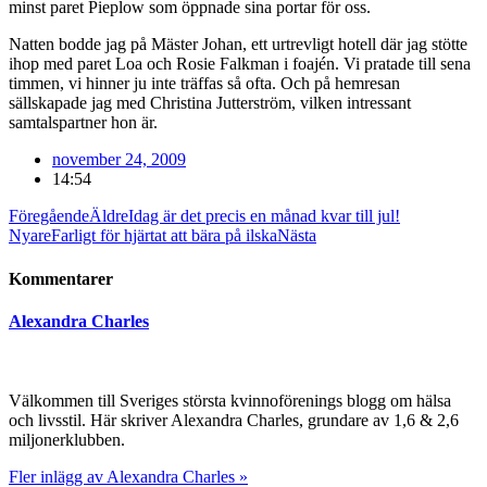
minst paret Pieplow som öppnade sina portar för oss.
Natten bodde jag på Mäster Johan, ett urtrevligt hotell där jag stötte
ihop med paret Loa och Rosie Falkman i foajén. Vi pratade till sena
timmen, vi hinner ju inte träffas så ofta. Och på hemresan
sällskapade jag med Christina Jutterström, vilken intressant
samtalspartner hon är.
november 24, 2009
14:54
Föregående
Äldre
Idag är det precis en månad kvar till jul!
Nyare
Farligt för hjärtat att bära på ilska
Nästa
Kommentarer
Alexandra Charles
Välkommen till Sveriges största kvinnoförenings blogg om hälsa
och livsstil. Här skriver Alexandra Charles, grundare av 1,6 & 2,6
miljonerklubben.
Fler inlägg av Alexandra Charles »