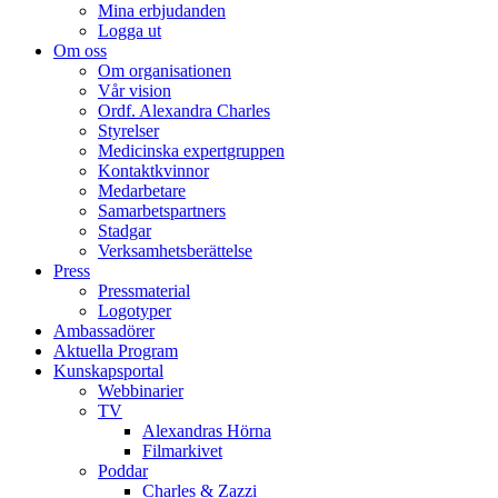
Mina erbjudanden
Logga ut
Om oss
Om organisationen
Vår vision
Ordf. Alexandra Charles
Styrelser
Medicinska expertgruppen
Kontaktkvinnor
Medarbetare
Samarbetspartners
Stadgar
Verksamhetsberättelse
Press
Pressmaterial
Logotyper
Ambassadörer
Aktuella Program
Kunskapsportal
Webbinarier
TV
Alexandras Hörna
Filmarkivet
Poddar
Charles & Zazzi