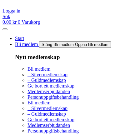
Hoppa
till
Logga in
innehåll
Sök
0,00
kr
0
Varukorg
Start
Bli medlem
Stäng Bli medlem
Öppna Bli medlem
Nytt medlemskap
Bli medlem
– Silvermedlemskap
– Guldmedlemskap
Ge bort ett medlemskap
Medlemserbjudanden
Personuppgiftsbehandling
Bli medlem
– Silvermedlemskap
– Guldmedlemskap
Ge bort ett medlemskap
Medlemserbjudanden
Personuppgiftsbehandling