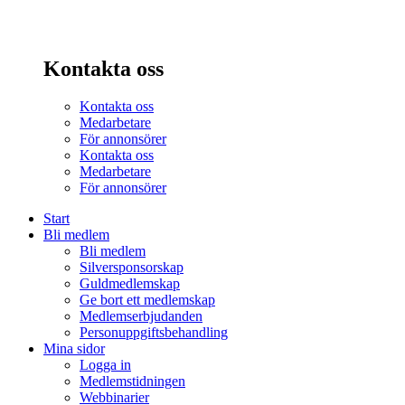
Kontakta oss
Kontakta oss
Medarbetare
För annonsörer
Kontakta oss
Medarbetare
För annonsörer
Start
Bli medlem
Bli medlem
Silversponsorskap
Guldmedlemskap
Ge bort ett medlemskap
Medlemserbjudanden
Personuppgiftsbehandling
Mina sidor
Logga in
Medlemstidningen
Webbinarier