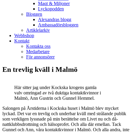
Maqt & Miljoner
Lyckopodden
Bloggen
Alexandras blogg
Ambassadörsbloggen
Artiklelarkiv
Webbshop
Kontakt
Kontakta oss
Medarbetare
För annonsörer
En trevlig kväll i Malmö
Här sitter jag under Kockska krogens gamla
valv omringad av två duktiga kontaktkvinnor i
Malmö, Ann Gustrin och Gunnel Hemmel.
Salongen på Årstiderna i Kockska huset i Malmö blev mycket
lyckad. Det var en trevlig och underbar kväll med strålande publik
som verkligen lyssnade på min berättelse om Livet nu och då-
nattklubbsdrottning och hälsoprofet. Och alla där emellan. Tack
Gunnel och Ann, våra kontaktkvinnor i Malmö. Och alla andra, inte