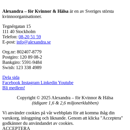
Alexandra – för Kvinnor & Hälsa
är en av Sveriges största
kvinnoorganisationer.
Tegnérgatan 15
111 40 Stockholm
Telefon:
08-20 51 59
E-post:
info@alexandra.se
Org.nr: 802407-8779
Postgiro: 120 89 08-2
Bankgiro: 5591-9484
Swish: 123 338 4989
Dela sida
Facebook
Instagram
Linkedin
Youtube
Bli medlem!
Copyright © 2025 Alexandra
–
för Kvinnor & Hälsa
(tidigare 1,6 & 2,6 miljonerklubben)
Vi använder cookies på vår webbplats för att komma ihåg din
varukorg, inloggning och liknande. Genom att klicka "Acceptera"
godkänner du användandet av cookies.
ACCEPTERA