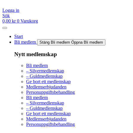
Hoppa
till
Logga in
innehåll
Sök
0,00
kr
0
Varukorg
Start
Bli medlem
Stäng Bli medlem
Öppna Bli medlem
Nytt medlemskap
Bli medlem
– Silvermedlemskap
– Guldmedlemskap
Ge bort ett medlemskap
Medlemserbjudanden
Personuppgiftsbehandling
Bli medlem
– Silvermedlemskap
– Guldmedlemskap
Ge bort ett medlemskap
Medlemserbjudanden
Personuppgiftsbehandling