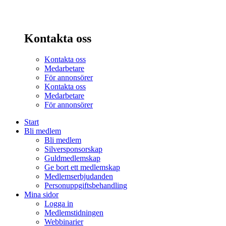
Kontakta oss
Kontakta oss
Medarbetare
För annonsörer
Kontakta oss
Medarbetare
För annonsörer
Start
Bli medlem
Bli medlem
Silversponsorskap
Guldmedlemskap
Ge bort ett medlemskap
Medlemserbjudanden
Personuppgiftsbehandling
Mina sidor
Logga in
Medlemstidningen
Webbinarier