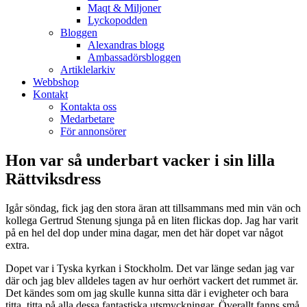
Maqt & Miljoner
Lyckopodden
Bloggen
Alexandras blogg
Ambassadörsbloggen
Artiklelarkiv
Webbshop
Kontakt
Kontakta oss
Medarbetare
För annonsörer
Hon var så underbart vacker i sin lilla
Rättviksdress
Igår söndag, fick jag den stora äran att tillsammans med min vän och
kollega Gertrud Stenung sjunga på en liten flickas dop. Jag har varit
på en hel del dop under mina dagar, men det här dopet var något
extra.
Dopet var i Tyska kyrkan i Stockholm. Det var länge sedan jag var
där och jag blev alldeles tagen av hur oerhört vackert det rummet är.
Det kändes som om jag skulle kunna sitta där i evigheter och bara
titta, titta på alla dessa fantastiska utsmyckningar. Överallt fanns små