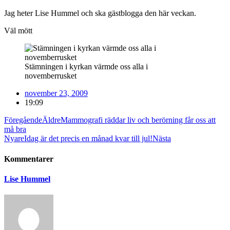
Jag heter Lise Hummel och ska gästblogga den här veckan.
Väl mött
Stämningen i kyrkan värmde oss alla i
novemberrusket
november 23, 2009
19:09
Föregående
Äldre
Mammografi räddar liv och berörning får oss att
må bra
Nyare
Idag är det precis en månad kvar till jul!
Nästa
Kommentarer
Lise Hummel