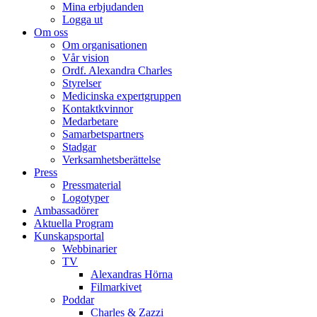
Mina erbjudanden
Logga ut
Om oss
Om organisationen
Vår vision
Ordf. Alexandra Charles
Styrelser
Medicinska expertgruppen
Kontaktkvinnor
Medarbetare
Samarbetspartners
Stadgar
Verksamhetsberättelse
Press
Pressmaterial
Logotyper
Ambassadörer
Aktuella Program
Kunskapsportal
Webbinarier
TV
Alexandras Hörna
Filmarkivet
Poddar
Charles & Zazzi