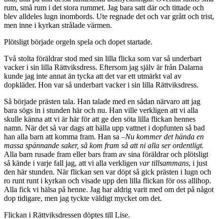
rum, små rum i det stora rummet. Jag bara satt där och tittade och
blev alldeles lugn inombords. Ute regnade det och var grått och trist,
men inne i kyrkan strålade värmen.
Plötsligt började orgeln spela och dopet startade.
Två stolta föräldrar stod med sin lilla flicka som var så underbart
vacker i sin lilla Rättviksdress. Eftersom jag själv är från Dalarna
kunde jag inte annat än tycka att det var ett utmärkt val av
dopkläder. Hon var så underbart vacker i sin lilla Rättviksdress.
Så började prästen tala. Han talade med en sådan närvaro att jag
bara sögs in i stunden här och nu. Han ville verkligen att vi alla
skulle känna att vi är här för att ge den söta lilla flickan hennes
namn. När det så var dags att hälla upp vattnet i dopfunten så bad
han alla barn att komma fram. Han sa –
Nu kommer det hända en
massa spännande saker, så
kom fram så att ni alla ser ordentligt.
Alla barn rusade fram eller bars fram av sina föräldrar och plötsligt
så kände i varje fall jag, att vi alla verkligen
var tillsammans
, i just
den här stunden. När flickan sen var döpt så gick prästen i lugn och
ro runt runt i kyrkan och visade upp den lilla flickan för oss allihop.
Alla fick vi hälsa på henne. Jag har aldrig varit med om det på något
dop tidigare, men jag tyckte väldigt mycket om det.
Flickan i Rättviksdressen döptes till Lise.