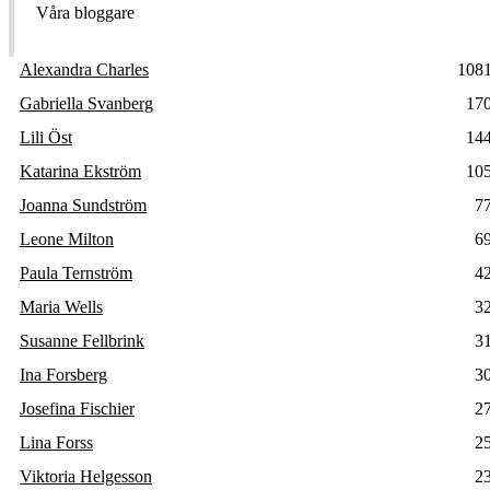
Våra bloggare
Alexandra Charles
108
Gabriella Svanberg
17
Lili Öst
14
Katarina Ekström
10
Joanna Sundström
7
Leone Milton
6
Paula Ternström
4
Maria Wells
3
Susanne Fellbrink
3
Ina Forsberg
3
Josefina Fischier
2
Lina Forss
2
Viktoria Helgesson
2