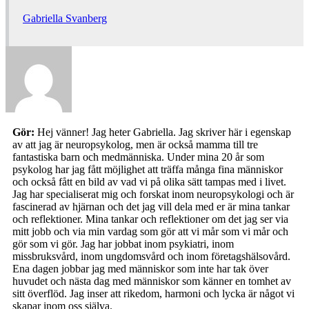
Gabriella Svanberg
Gör:
Hej vänner! Jag heter Gabriella. Jag skriver här i egenskap
av att jag är neuropsykolog, men är också mamma till tre
fantastiska barn och medmänniska. Under mina 20 år som
psykolog har jag fått möjlighet att träffa många fina människor
och också fått en bild av vad vi på olika sätt tampas med i livet.
Jag har specialiserat mig och forskat inom neuropsykologi och är
fascinerad av hjärnan och det jag vill dela med er är mina tankar
och reflektioner. Mina tankar och reflektioner om det jag ser via
mitt jobb och via min vardag som gör att vi mår som vi mår och
gör som vi gör. Jag har jobbat inom psykiatri, inom
missbruksvård, inom ungdomsvård och inom företagshälsovård.
Ena dagen jobbar jag med människor som inte har tak över
huvudet och nästa dag med människor som känner en tomhet av
sitt överflöd. Jag inser att rikedom, harmoni och lycka är något vi
skapar inom oss själva.