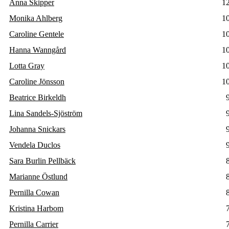
Anna Skipper
1
Monika Ahlberg
1
Caroline Gentele
1
Hanna Wanngård
1
Lotta Gray
1
Caroline Jönsson
1
Beatrice Birkeldh
Lina Sandels-Sjöström
Johanna Snickars
Vendela Duclos
Sara Burlin Pellbäck
Marianne Östlund
Pernilla Cowan
Kristina Harbom
Pernilla Carrier