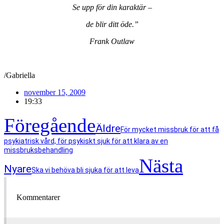
Se upp för din karaktär –
de blir ditt öde.”
Frank Outlaw
/Gabriella
november 15, 2009
19:33
Föregående
Äldre
För mycket missbruk för att få
psykiatrisk vård, för psykiskt sjuk för att klara av en
missbruksbehandling
Nästa
Nyare
Ska vi behöva bli sjuka för att leva
Kommentarer