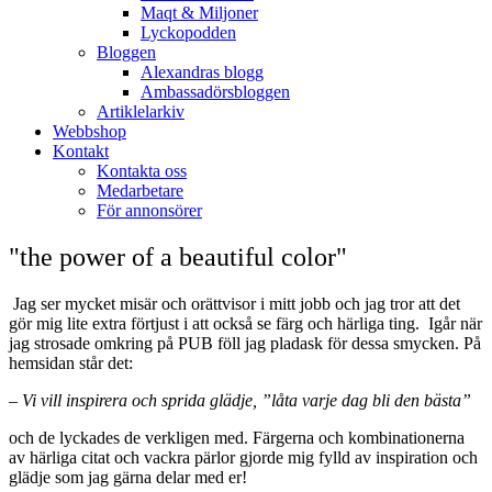
Maqt & Miljoner
Lyckopodden
Bloggen
Alexandras blogg
Ambassadörsbloggen
Artiklelarkiv
Webbshop
Kontakt
Kontakta oss
Medarbetare
För annonsörer
"the power of a beautiful color"
Jag ser mycket misär och orättvisor i mitt jobb och jag tror att det
gör mig lite extra förtjust i att också se färg och härliga ting. Igår när
jag strosade omkring på PUB föll jag pladask för dessa smycken. På
hemsidan står det:
– Vi vill inspirera och sprida glädje, ”låta varje dag bli den bästa”
och de lyckades de verkligen med. Färgerna och kombinationerna
av härliga citat och vackra pärlor gjorde mig fylld av inspiration och
glädje som jag gärna delar med er!