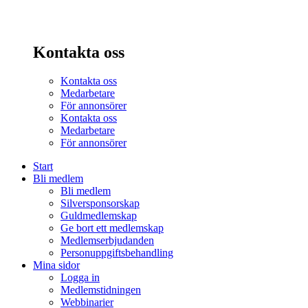
Kontakta oss
Kontakta oss
Medarbetare
För annonsörer
Kontakta oss
Medarbetare
För annonsörer
Start
Bli medlem
Bli medlem
Silversponsorskap
Guldmedlemskap
Ge bort ett medlemskap
Medlemserbjudanden
Personuppgiftsbehandling
Mina sidor
Logga in
Medlemstidningen
Webbinarier