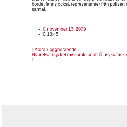
bordet fanns också representanter från polisen oc
samtal.
november 13, 2009
13:45
Äldre
Bloggberoende
Nyare
För mycket missbruk för att få psykiatrisk 