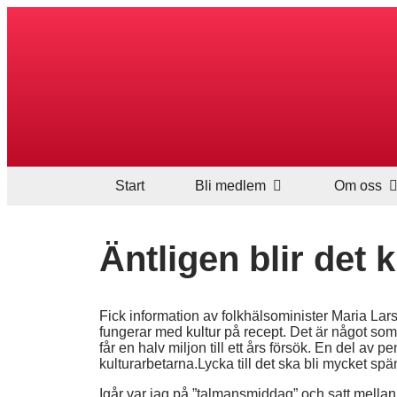
Start
Bli medlem
Om oss
Äntligen blir det 
Fick information av folkhälsominister Maria Lars
fungerar med kultur på recept. Det är något som v
får en halv miljon till ett års försök. En del av pe
kulturarbetarna.Lycka till det ska bli mycket spä
Igår var jag på ”talmansmiddag” och satt mell