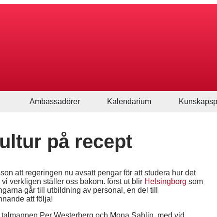
Ambassadörer
Kalendarium
Kunskapsp
kultur på recept
son att regeringen nu avsatt pengar för att studera hur det
i verkligen ställer oss bakom. först ut blir
Helsingborg
som
ngarna går till utbildning av personal, en del till
nnande att följa!
an talmannen Per Westerberg och Mona Sahlin, med vid