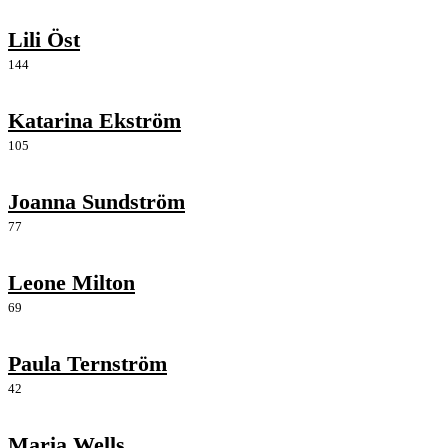
Lili Öst
144
Katarina Ekström
105
Joanna Sundström
77
Leone Milton
69
Paula Ternström
42
Maria Wells