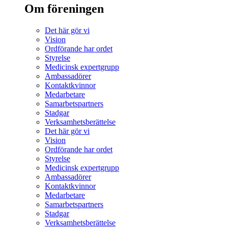
Om föreningen
Det här gör vi
Vision
Ordförande har ordet
Styrelse
Medicinsk expertgrupp
Ambassadörer
Kontaktkvinnor
Medarbetare
Samarbetspartners
Stadgar
Verksamhetsberättelse
Det här gör vi
Vision
Ordförande har ordet
Styrelse
Medicinsk expertgrupp
Ambassadörer
Kontaktkvinnor
Medarbetare
Samarbetspartners
Stadgar
Verksamhetsberättelse