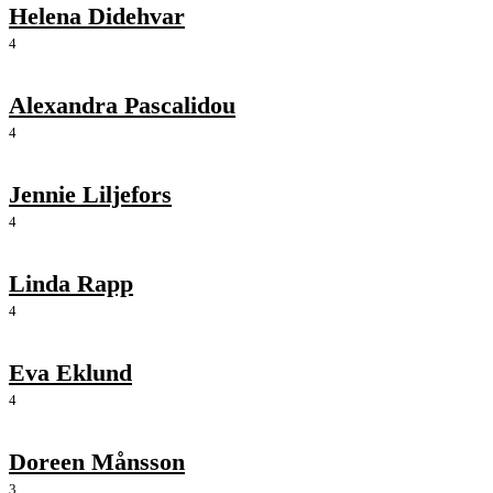
Helena Didehvar
4
Alexandra Pascalidou
4
Jennie Liljefors
4
Linda Rapp
4
Eva Eklund
4
Doreen Månsson
3