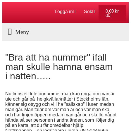
0,00
kr
Logga in
Sök
0
Aktuella Program
"Bra att ha nummer" ifall
man skulle hamna ensam
i natten…..
Nu finns ett telefonnummer man kan ringa om man är
ute och går på helgkvällar/nätter i Stockholms län,
känner sig otrygg och vill ha ”sällskap” i luren medan
man går. Man talar om var man är och var man ska,
och har linjen öppen medan man går och skulle något
hända så ser personen i andra änden, som följer dig
på en karta, att du får omedelbar hjälp.
Nattknappen – en ledsagare i luren. 08-50446666.