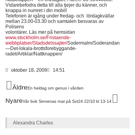
Vidarebefodra detta till alla tjejer du känner, och
knappa in numret i din mobil!
Telefonen är igång under fredag- och lördagkvällar
mellan 23.00-03.30 och samtalen besvaras av
Polisens
volontärer. Läs mer på hemsidan
www.stockholm.se/Fristaende-
webbplatser/Stadsdelssajter/
Sodermalm/Soderandan
—Det-lokala-brottsforebyggande-
radet/Artiklar/Nattknappen/
oktober 18, 2009
14:51
Äldre
En heldag om genus i vården
Nyare
Vår bok Sinnenas mat på Svt24 22/10 kl 13-14
Alexandra Charles