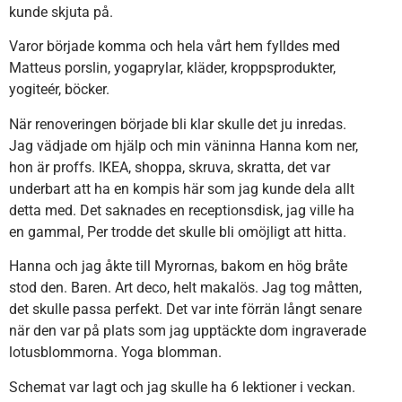
kunde skjuta på.
Varor började komma och hela vårt hem fylldes med
Matteus porslin, yogaprylar, kläder, kroppsprodukter,
yogiteér, böcker.
När renoveringen började bli klar skulle det ju inredas.
Jag vädjade om hjälp och min väninna Hanna kom ner,
hon är proffs. IKEA, shoppa, skruva, skratta, det var
underbart att ha en kompis här som jag kunde dela allt
detta med. Det saknades en receptionsdisk, jag ville ha
en gammal, Per trodde det skulle bli omöjligt att hitta.
Hanna och jag åkte till Myrornas, bakom en hög bråte
stod den. Baren. Art deco, helt makalös. Jag tog måtten,
det skulle passa perfekt. Det var inte förrän långt senare
när den var på plats som jag upptäckte dom ingraverade
lotusblommorna. Yoga blomman.
Schemat var lagt och jag skulle ha 6 lektioner i veckan.