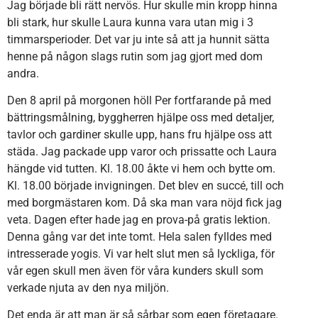
Jag började bli rätt nervös. Hur skulle min kropp hinna
bli stark, hur skulle Laura kunna vara utan mig i 3
timmarsperioder. Det var ju inte så att ja hunnit sätta
henne på någon slags rutin som jag gjort med dom
andra.
Den 8 april på morgonen höll Per fortfarande på med
bättringsmålning, byggherren hjälpe oss med detaljer,
tavlor och gardiner skulle upp, hans fru hjälpe oss att
städa. Jag packade upp varor och prissatte och Laura
hängde vid tutten. Kl. 18.00 åkte vi hem och bytte om.
Kl. 18.00 började invigningen. Det blev en succé, till och
med borgmästaren kom. Då ska man vara nöjd fick jag
veta. Dagen efter hade jag en prova-på gratis lektion.
Denna gång var det inte tomt. Hela salen fylldes med
intresserade yogis. Vi var helt slut men så lyckliga, för
vår egen skull men även för våra kunders skull som
verkade njuta av den nya miljön.
Det enda är att man är så sårbar som egen företagare.