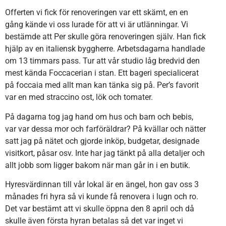
Offerten vi fick för renoveringen var ett skämt, en en
gång kände vi oss lurade för att vi är utlänningar. Vi
bestämde att Per skulle göra renoveringen själv. Han fick
hjälp av en italiensk byggherre. Arbetsdagarna handlade
om 13 timmars pass. Tur att vår studio låg bredvid den
mest kända Foccacerian i stan. Ett bageri specialicerat
på foccaia med allt man kan tänka sig på. Per’s favorit
var en med straccino ost, lök och tomater.
På dagarna tog jag hand om hus och barn och bebis,
var var dessa mor och farföräldrar? På kvällar och nätter
satt jag på nätet och gjorde inköp, budgetar, designade
visitkort, påsar osv. Inte har jag tänkt på alla detaljer och
allt jobb som ligger bakom när man går in i en butik.
Hyresvärdinnan till vår lokal är en ängel, hon gav oss 3
månades fri hyra så vi kunde få renovera i lugn och ro.
Det var bestämt att vi skulle öppna den 8 april och då
skulle även första hyran betalas så det var inget vi