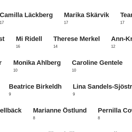
Camilla Läckberg
Marika Skärvik
Tea
17
17
17
st
Mi Ridell
Therese Merkel
Ann-Kr
16
14
12
r
Monika Ahlberg
Caroline Gentele
10
10
Beatrice Birkeldh
Lina Sandels-Sjös
9
9
ellbäck
Marianne Östlund
Pernilla C
8
8