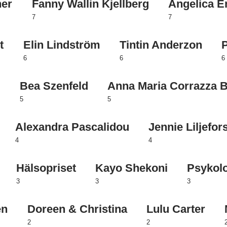
ner
Fanny Wallin Kjellberg
Angelica 
7
7
t
Elin Lindström
Tintin Anderzon
6
6
6
n
Bea Szenfeld
Anna Maria Corrazza B
5
5
Alexandra Pascalidou
Jennie Liljefor
4
4
Hälsopriset
Kayo Shekoni
Psykolo
3
3
3
én
Doreen & Christina
Lulu Carter
2
2