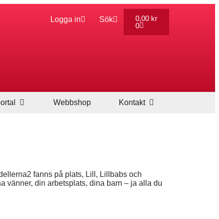
0,00
kr
Logga in
Sök
0
ortal
Webbshop
Kontakt
llerna2 fanns på plats, Lill, Lillbabs och
 vänner, din arbetsplats, dina barn – ja alla du