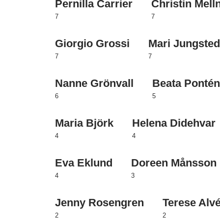
Pernilla Carrier
Christin Mell
7
7
Giorgio Grossi
Mari Jungsted
7
7
Nanne Grönvall
Beata Ponté
6
5
Maria Björk
Helena Didehvar
4
4
Eva Eklund
Doreen Månsson
4
3
Jenny Rosengren
Terese Alv
2
2