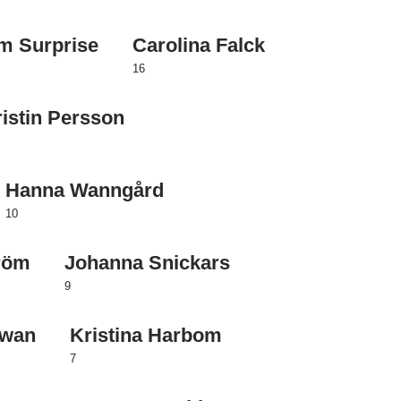
m Surprise
Carolina Falck
16
istin Persson
Hanna Wanngård
10
tröm
Johanna Snickars
9
owan
Kristina Harbom
7