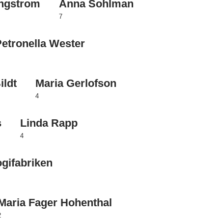
Engstrom
Anna Sohlman
7
Petronella Wester
ildt
Maria Gerlofson
4
s
Linda Rapp
4
gifabriken
Maria Fager Hohenthal
2