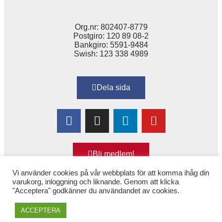
Org.nr: 802407-8779
Postgiro: 120 89 08-2
Bankgiro: 5591-9484
Swish: 123 338 4989
Dela sida
Bli medlem!
Vi använder cookies på vår webbplats för att komma ihåg din
varukorg, inloggning och liknande. Genom att klicka
"Acceptera" godkänner du användandet av cookies.
Copyright © 2025 Alexandra
–
för Kvinnor & Hälsa
ACCEPTERA
(tidigare 1,6 & 2,6 miljonerklubben)