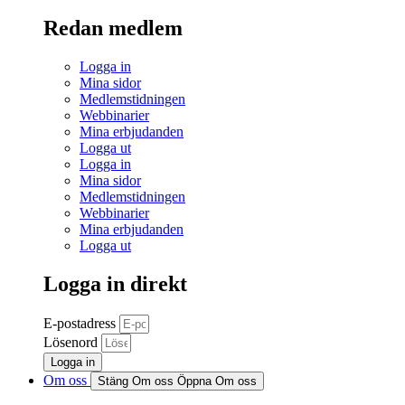
Redan medlem
Logga in
Mina sidor
Medlemstidningen
Webbinarier
Mina erbjudanden
Logga ut
Logga in
Mina sidor
Medlemstidningen
Webbinarier
Mina erbjudanden
Logga ut
Logga in direkt
E-postadress
Lösenord
Logga in
Om oss
Stäng Om oss
Öppna Om oss