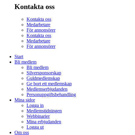
Kontakta oss
Kontakta oss
Medarbetare
För annonsörer
Kontakta oss
Medarbetare
För annonsörer
Start
Bli medlem
Bli medlem
Silversponsorskap
Guldmedlemskap
Ge bort ett medlemskap
Medlemserbjudanden
Personuppgiftsbehandling
Mina sidor
Logga in
Medlemstidningen
Webbinarier
Mina erbjudanden
Logga ut
Om oss