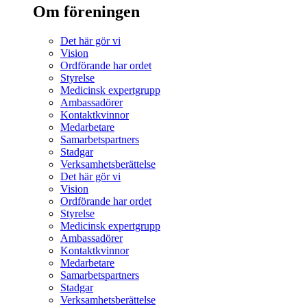
Om föreningen
Det här gör vi
Vision
Ordförande har ordet
Styrelse
Medicinsk expertgrupp
Ambassadörer
Kontaktkvinnor
Medarbetare
Samarbetspartners
Stadgar
Verksamhetsberättelse
Det här gör vi
Vision
Ordförande har ordet
Styrelse
Medicinsk expertgrupp
Ambassadörer
Kontaktkvinnor
Medarbetare
Samarbetspartners
Stadgar
Verksamhetsberättelse