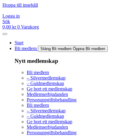
Hoppa till innehåll
Logga in
Sök
0,00
kr
0
Varukorg
Start
Bli medlem
Stäng Bli medlem
Öppna Bli medlem
Nytt medlemskap
Bli medlem
– Silvermedlemskap
– Guldmedlemskap
Ge bort ett medlemskap
Medlemserbjudanden
Personuppgiftsbehandling
Bli medlem
– Silvermedlemskap
– Guldmedlemskap
Ge bort ett medlemskap
Medlemserbjudanden
Personuppgiftsbehandling