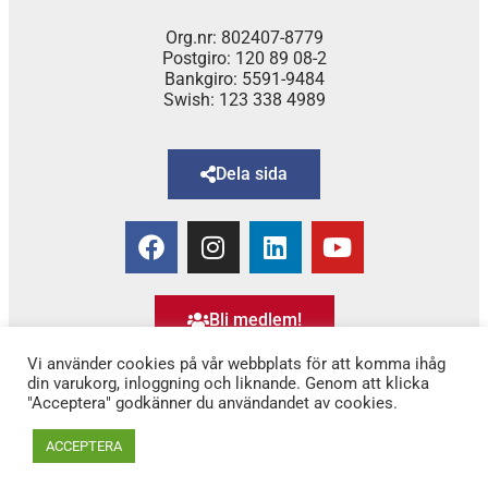
Org.nr: 802407-8779
Postgiro: 120 89 08-2
Bankgiro: 5591-9484
Swish: 123 338 4989
Dela sida
Bli medlem!
Vi använder cookies på vår webbplats för att komma ihåg
din varukorg, inloggning och liknande. Genom att klicka
"Acceptera" godkänner du användandet av cookies.
Copyright © 2025 Alexandra
–
för Kvinnor & Hälsa
ACCEPTERA
(tidigare 1,6 & 2,6 miljonerklubben)