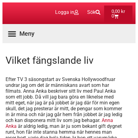
0,00
kr
Logga in
Sök
0
Aktuella Program
Vilket fängslande liv
Efter TV 3 säsongstart av Svenska Hollywoodfruar
undrar jag om det är människans avart som har
filmats. Anna Anka beskriver sitt liv med Paul Anka
som ett jobb. Då vill jag bara göra en liknelse med
mitt eget, när jag är på jobbet är jag där för min egen
skull, det jag presterar är mitt, de pengar som kommer
in är mina och när jag går hem från jobbet är jag ledig
och kan disponera mitt liv som jag behagar.
Anna
Anka
är aldrig ledig, man är ju som bekant gift dygnet
runt, hon får inte stanna hemma när hennes man
reser bort, varje dag hela tiden är hon ett varumärke