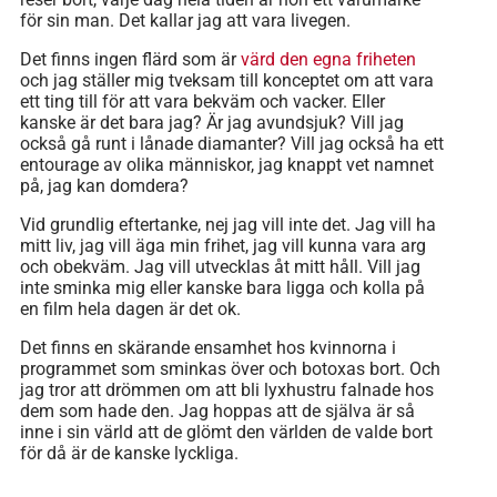
för sin man. Det kallar jag att vara livegen.
Det finns ingen flärd som är
värd den egna friheten
och jag ställer mig tveksam till konceptet om att vara
ett ting till för att vara bekväm och vacker. Eller
kanske är det bara jag? Är jag avundsjuk? Vill jag
också gå runt i lånade diamanter? Vill jag också ha ett
entourage av olika människor, jag knappt vet namnet
på, jag kan domdera?
Vid grundlig eftertanke, nej jag vill inte det. Jag vill ha
mitt liv, jag vill äga min frihet, jag vill kunna vara arg
och obekväm. Jag vill utvecklas åt mitt håll. Vill jag
inte sminka mig eller kanske bara ligga och kolla på
en film hela dagen är det ok.
Det finns en skärande ensamhet hos kvinnorna i
programmet som sminkas över och botoxas bort. Och
jag tror att drömmen om att bli lyxhustru falnade hos
dem som hade den. Jag hoppas att de själva är så
inne i sin värld att de glömt den världen de valde bort
för då är de kanske lyckliga.