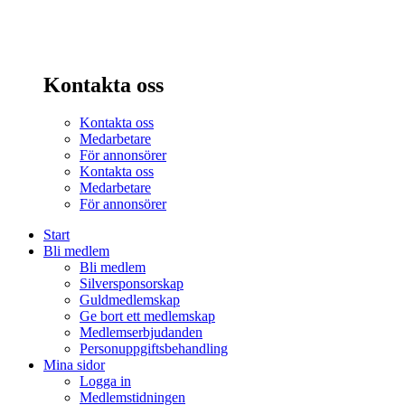
Kontakta oss
Kontakta oss
Medarbetare
För annonsörer
Kontakta oss
Medarbetare
För annonsörer
Start
Bli medlem
Bli medlem
Silversponsorskap
Guldmedlemskap
Ge bort ett medlemskap
Medlemserbjudanden
Personuppgiftsbehandling
Mina sidor
Logga in
Medlemstidningen