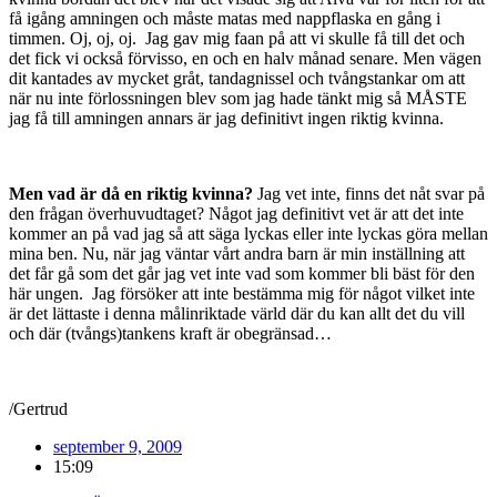
få igång amningen och måste matas med nappflaska en gång i
timmen. Oj, oj, oj. Jag gav mig faan på att vi skulle få till det och
det fick vi också förvisso, en och en halv månad senare. Men vägen
dit kantades av mycket gråt, tandagnissel och tvångstankar om att
när nu inte förlossningen blev som jag hade tänkt mig så MÅSTE
jag få till amningen annars är jag definitivt ingen riktig kvinna.
Men vad är då en riktig kvinna?
Jag vet inte, finns det nåt svar på
den frågan överhuvudtaget? Något jag definitivt vet är att det inte
kommer an på vad jag så att säga lyckas eller inte lyckas göra mellan
mina ben. Nu, när jag väntar vårt andra barn är min inställning att
det får gå som det går jag vet inte vad som kommer bli bäst för den
här ungen. Jag försöker att inte bestämma mig för något vilket inte
är det lättaste i denna målinriktade värld där du kan allt det du vill
och där (tvångs)tankens kraft är obegränsad…
/Gertrud
september 9, 2009
15:09