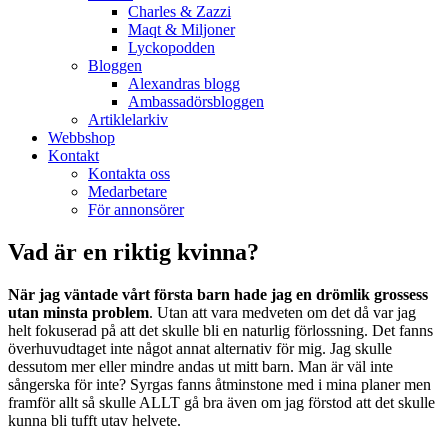
Charles & Zazzi
Maqt & Miljoner
Lyckopodden
Bloggen
Alexandras blogg
Ambassadörsbloggen
Artiklelarkiv
Webbshop
Kontakt
Kontakta oss
Medarbetare
För annonsörer
Vad är en riktig kvinna?
När jag väntade vårt första barn hade jag en drömlik grossess
utan minsta problem
. Utan att vara medveten om det då var jag
helt fokuserad på att det skulle bli en naturlig förlossning. Det fanns
överhuvudtaget inte något annat alternativ för mig. Jag skulle
dessutom mer eller mindre andas ut mitt barn. Man är väl inte
sångerska för inte? Syrgas fanns åtminstone med i mina planer men
framför allt så skulle ALLT gå bra även om jag förstod att det skulle
kunna bli tufft utav helvete.