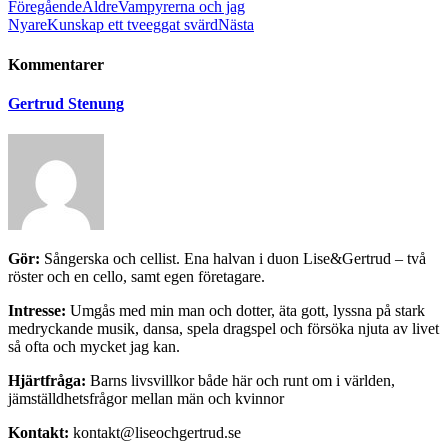
Föregående
Äldre
Vampyrerna och jag
Nyare
Kunskap ett tveeggat svärd
Nästa
Kommentarer
Gertrud Stenung
Gör:
Sångerska och cellist. Ena halvan i duon Lise&Gertrud – två
röster och en cello, samt egen företagare.
Intresse:
Umgås med min man och dotter, äta gott, lyssna på stark
medryckande musik, dansa, spela dragspel och försöka njuta av livet
så ofta och mycket jag kan.
Hjärtfråga:
Barns livsvillkor både här och runt om i världen,
jämställdhetsfrågor mellan män och kvinnor
Kontakt:
kontakt@liseochgertrud.se