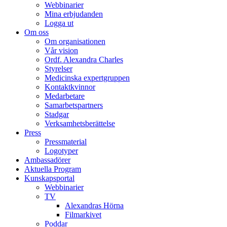
Webbinarier
Mina erbjudanden
Logga ut
Om oss
Om organisationen
Vår vision
Ordf. Alexandra Charles
Styrelser
Medicinska expertgruppen
Kontaktkvinnor
Medarbetare
Samarbetspartners
Stadgar
Verksamhetsberättelse
Press
Pressmaterial
Logotyper
Ambassadörer
Aktuella Program
Kunskapsportal
Webbinarier
TV
Alexandras Hörna
Filmarkivet
Poddar