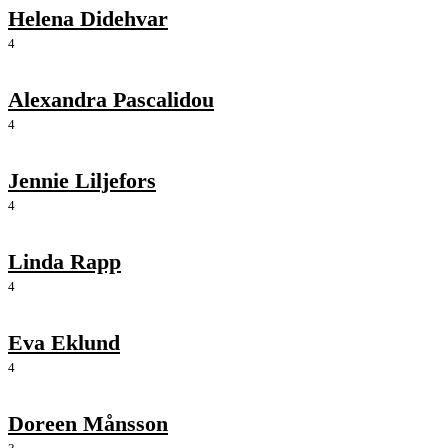
Helena Didehvar
4
Alexandra Pascalidou
4
Jennie Liljefors
4
Linda Rapp
4
Eva Eklund
4
Doreen Månsson