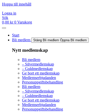
Hoppa till innehåll
Logga in
Sök
0,00
kr
0
Varukorg
Start
Bli medlem
Stäng Bli medlem
Öppna Bli medlem
Nytt medlemskap
Bli medlem
– Silvermedlemskap
– Guldmedlemskap
Ge bort ett medlemskap
Medlemserbjudanden
Personuppgiftsbehandling
Bli medlem
– Silvermedlemskap
– Guldmedlemskap
Ge bort ett medlemskap
Medlemserbjudanden
Personuppgiftsbehandling