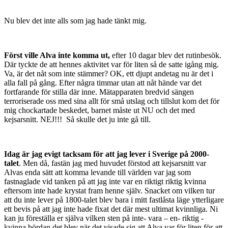
Nu blev det inte alls som jag hade tänkt mig.
Först ville Alva inte komma ut,
efter 10 dagar blev det rutinbesök.
Där tyckte de att hennes aktivitet var för liten så de satte igång mig.
Va, är det nåt som inte stämmer? OK, ett djupt andetag nu är det i
alla fall på gång. Efter några timmar utan att nåt hände var det
fortfarande för stilla där inne. Mätapparaten bredvid sängen
terroriserade oss med sina allt för små utslag och tillslut kom det för
mig chockartade beskedet, barnet måste ut NU och det med
kejsarsnitt. NEJ!!! Så skulle det ju inte gå till.
Idag är jag evigt tacksam för att jag lever i Sverige på 2000-
talet
. Men då, fastän jag med huvudet förstod att kejsarsnitt var
Alvas enda sätt att komma levande till världen var jag som
fastnaglade vid tanken på att jag inte var en riktigt riktig kvinna
eftersom inte hade krystat fram henne själv. Snacket om vilken tur
att du inte lever på 1800-talet blev bara i mitt fastlåsta läge ytterligare
ett bevis på att jag inte hade fixat det där mest ultimat kvinnliga. Ni
kan ju föreställa er själva vilken sten på inte- vara – en- riktig -
kvinna bördan det blev när det visade sig att Alva var för liten för att