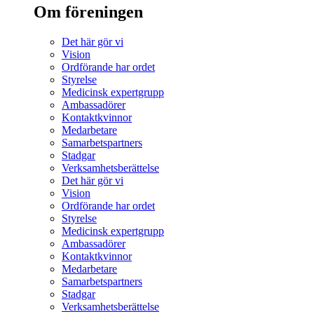
Om föreningen
Det här gör vi
Vision
Ordförande har ordet
Styrelse
Medicinsk expertgrupp
Ambassadörer
Kontaktkvinnor
Medarbetare
Samarbetspartners
Stadgar
Verksamhetsberättelse
Det här gör vi
Vision
Ordförande har ordet
Styrelse
Medicinsk expertgrupp
Ambassadörer
Kontaktkvinnor
Medarbetare
Samarbetspartners
Stadgar
Verksamhetsberättelse