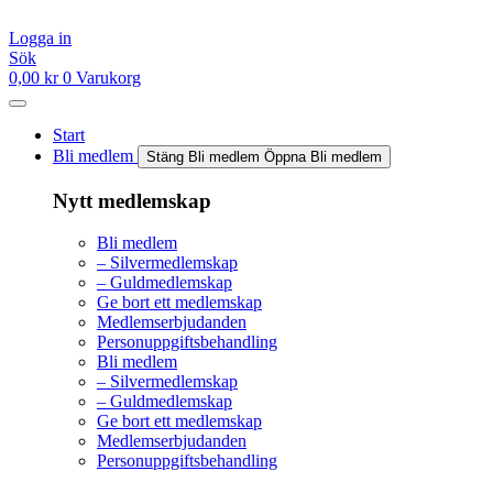
Hoppa
till
Logga in
innehåll
Sök
0,00
kr
0
Varukorg
Start
Bli medlem
Stäng Bli medlem
Öppna Bli medlem
Nytt medlemskap
Bli medlem
– Silvermedlemskap
– Guldmedlemskap
Ge bort ett medlemskap
Medlemserbjudanden
Personuppgiftsbehandling
Bli medlem
– Silvermedlemskap
– Guldmedlemskap
Ge bort ett medlemskap
Medlemserbjudanden
Personuppgiftsbehandling