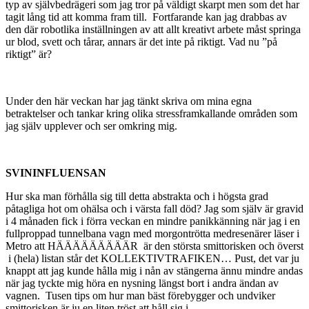
typ av självbedrägeri som jag tror på väldigt skarpt men som det har
tagit lång tid att komma fram till. Fortfarande kan jag drabbas av
den där robotlika inställningen av att allt kreativt arbete måst springa
ur blod, svett och tårar, annars är det inte på riktigt. Vad nu ”på
riktigt” är?
Under den här veckan har jag tänkt skriva om mina egna
betraktelser och tankar kring olika stressframkallande områden som
jag själv upplever och ser omkring mig.
SVININFLUENSAN
Hur ska man förhålla sig till detta abstrakta och i högsta grad
påtagliga hot om ohälsa och i värsta fall död? Jag som själv är gravid
i 4 månaden fick i förra veckan en mindre panikkänning när jag i en
fullproppad tunnelbana vagn med morgontrötta medresenärer läser i
Metro att HÄÄÄÄÄÄÄÄÄR är den största smittorisken och överst
i (hela) listan står det KOLLEKTIVTRAFIKEN… Pust, det var ju
knappt att jag kunde hålla mig i nån av stängerna ännu mindre andas
när jag tyckte mig höra en nysning längst bort i andra ändan av
vagnen. Tusen tips om hur man bäst förebygger och undviker
smittorisken är ju en liten tröst att håll sig i.