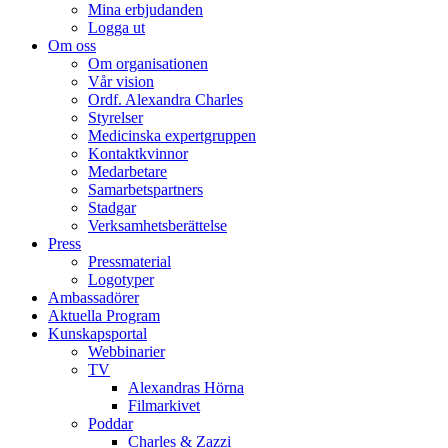
Mina erbjudanden
Logga ut
Om oss
Om organisationen
Vår vision
Ordf. Alexandra Charles
Styrelser
Medicinska expertgruppen
Kontaktkvinnor
Medarbetare
Samarbetspartners
Stadgar
Verksamhetsberättelse
Press
Pressmaterial
Logotyper
Ambassadörer
Aktuella Program
Kunskapsportal
Webbinarier
TV
Alexandras Hörna
Filmarkivet
Poddar
Charles & Zazzi