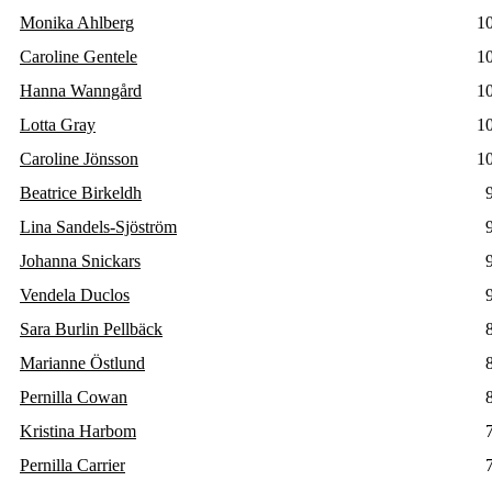
Monika Ahlberg
1
Caroline Gentele
1
Hanna Wanngård
1
Lotta Gray
1
Caroline Jönsson
1
Beatrice Birkeldh
Lina Sandels-Sjöström
Johanna Snickars
Vendela Duclos
Sara Burlin Pellbäck
Marianne Östlund
Pernilla Cowan
Kristina Harbom
Pernilla Carrier