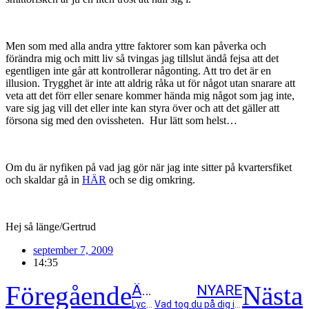
Men som med alla andra yttre faktorer som kan påverka och
förändra mig och mitt liv så tvingas jag tillslut ändå fejsa att det
egentligen inte går att kontrollerar någonting. Att tro det är en
illusion. Trygghet är inte att aldrig råka ut för något utan snarare att
veta att det förr eller senare kommer hända mig något som jag inte,
vare sig jag vill det eller inte kan styra över och att det gäller att
försona sig med den ovissheten. Hur lätt som helst…
Om du är nyfiken på vad jag gör när jag inte sitter på kvartersfiket
och skaldar gå in
HÄR
och se dig omkring.
Hej så länge/Gertrud
september 7, 2009
14:35
Föregående
Nästa
ÄLDRE
NYARE
Lyckad Hjärtgåing i soligt Stockholm
Vad tog du på dig imorse?