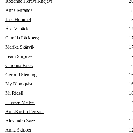
Roxanne Heravi Khajavi
2
Anna Miranda
1
Lise Hummel
1
Åsa Vilbäck
1
Camilla Läckberg
1
Marika Skärvik
1
Team Surprise
1
Carolina Falck
1
Gertrud Stenung
1
My Blomqvist
1
Mi Ridell
1
Therese Merkel
1
Ann-Kristin Persson
1
Alexandra Zazzi
1
Anna Skipper
1