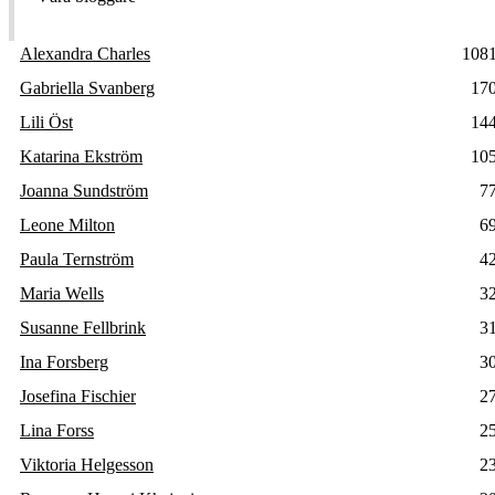
Alexandra Charles
108
Gabriella Svanberg
17
Lili Öst
14
Katarina Ekström
10
Joanna Sundström
7
Leone Milton
6
Paula Ternström
4
Maria Wells
3
Susanne Fellbrink
3
Ina Forsberg
3
Josefina Fischier
2
Lina Forss
2
Viktoria Helgesson
2