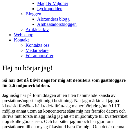
Maqt & Miljoner
Lyckopodden
Bloggen
Alexandras blogg
Ambassadörsbloggen
Artiklelarkiv
Webbshop
Kontakt
Kontakta oss
Medarbetare
För annonsörer
Hej nu börjar jag!
Så har det då blivit dags för mig att debutera som gästbloggare
för 2,6 miljonerklubben.
Jag insåg här på förmiddagen att en liten hämmande känsla av
prestationsångest tagit mig i besittning. När jag märkte att jag på
klassiskt försöka- hålla- det- ifrån- sig manér började göra ALLT
möjligt annat utom att koncentrerat sätta mig ner framför datorn och
skriva mitt första inlägg insåg jag att ett miljöombyte till kvartersfiket
nog skulle göra susen. Och här sitter jag nu och har gjort om
prestationen till en mysig fikastund bara för mig. Och det är denna