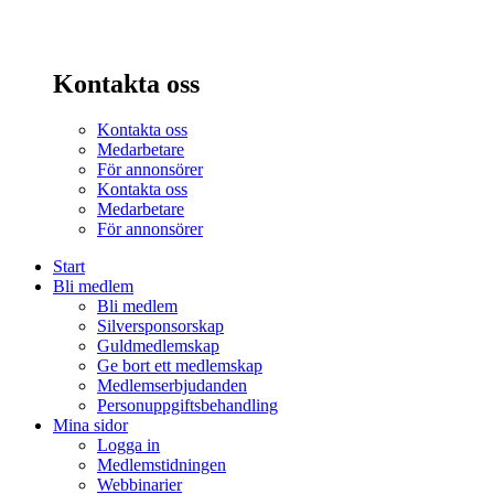
Kontakta oss
Kontakta oss
Medarbetare
För annonsörer
Kontakta oss
Medarbetare
För annonsörer
Start
Bli medlem
Bli medlem
Silversponsorskap
Guldmedlemskap
Ge bort ett medlemskap
Medlemserbjudanden
Personuppgiftsbehandling
Mina sidor
Logga in
Medlemstidningen
Webbinarier