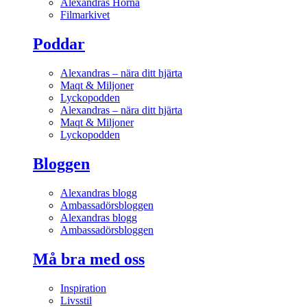
Alexandras Hörna
Filmarkivet
Poddar
Alexandras – nära ditt hjärta
Maqt & Miljoner
Lyckopodden
Alexandras – nära ditt hjärta
Maqt & Miljoner
Lyckopodden
Bloggen
Alexandras blogg
Ambassadörsbloggen
Alexandras blogg
Ambassadörsbloggen
Må bra med oss
Inspiration
Livsstil