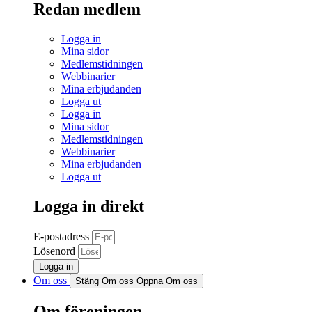
Redan medlem
Logga in
Mina sidor
Medlemstidningen
Webbinarier
Mina erbjudanden
Logga ut
Logga in
Mina sidor
Medlemstidningen
Webbinarier
Mina erbjudanden
Logga ut
Logga in direkt
E-postadress
Lösenord
Logga in
Om oss
Stäng Om oss
Öppna Om oss
Om föreningen