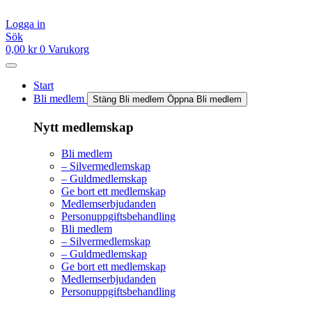
Hoppa
till
Logga in
innehåll
Sök
0,00
kr
0
Varukorg
Start
Bli medlem
Stäng Bli medlem
Öppna Bli medlem
Nytt medlemskap
Bli medlem
– Silvermedlemskap
– Guldmedlemskap
Ge bort ett medlemskap
Medlemserbjudanden
Personuppgiftsbehandling
Bli medlem
– Silvermedlemskap
– Guldmedlemskap
Ge bort ett medlemskap
Medlemserbjudanden
Personuppgiftsbehandling