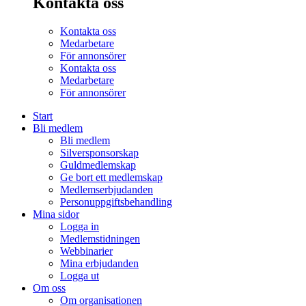
Kontakta oss
Kontakta oss
Medarbetare
För annonsörer
Kontakta oss
Medarbetare
För annonsörer
Start
Bli medlem
Bli medlem
Silversponsorskap
Guldmedlemskap
Ge bort ett medlemskap
Medlemserbjudanden
Personuppgiftsbehandling
Mina sidor
Logga in
Medlemstidningen
Webbinarier
Mina erbjudanden
Logga ut
Om oss
Om organisationen