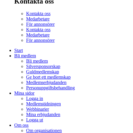
Kontakta oss
Kontakta oss
Medarbetare
För annonsörer
Kontakta oss
Medarbetare
För annonsörer
Start
Bli medlem
Bli medlem
Silversponsorskap
Guldmedlemskap
Ge bort ett medlemskap
Medlemserbjudanden
Personuppgiftsbehandling
Mina sidor
Logga in
Medlemstidningen
Webbinarier
Mina erbjudanden
Logga ut
Om oss
Om organisationen