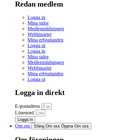
Redan medlem
Logga in
Mina sidor
Medlemstidningen
Webbinarier
Mina erbjudanden
Logga ut
Logga in
Mina sidor
Medlemstidningen
Webbinarier
Mina erbjudanden
Logga ut
Logga in direkt
E-postadress
Lösenord
Logga in
Om oss
Stäng Om oss
Öppna Om oss
Om föreningen