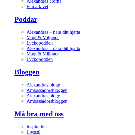
Alexandras Hörna
Filmarkivet
Poddar
Alexandras – nära ditt hjärta
Maqt & Miljoner
Lyckopodden
Alexandras – nära ditt hjärta
Maqt & Miljoner
Lyckopodden
Bloggen
Alexandras blogg
Ambassadörsbloggen
Alexandras blogg
Ambassadörsbloggen
Må bra med oss
Inspiration
Livsstil