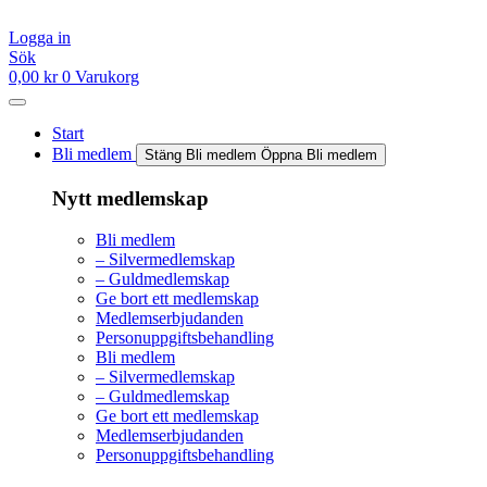
Hoppa
till
Logga in
innehåll
Sök
0,00
kr
0
Varukorg
Start
Bli medlem
Stäng Bli medlem
Öppna Bli medlem
Nytt medlemskap
Bli medlem
– Silvermedlemskap
– Guldmedlemskap
Ge bort ett medlemskap
Medlemserbjudanden
Personuppgiftsbehandling
Bli medlem
– Silvermedlemskap
– Guldmedlemskap
Ge bort ett medlemskap
Medlemserbjudanden
Personuppgiftsbehandling