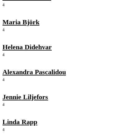
4
Maria Björk
4
Helena Didehvar
4
Alexandra Pascalidou
4
Jennie Liljefors
4
Linda Rapp
4