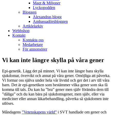
Maqt & Miljoner
Lyckopodden
Bloggen
Alexandras blogg
Ambassadörsbloggen
Artiklelarkiv
Webbshop
Kontakt
Kontakta oss
Medarbetare
För annonsörer
Vi kan inte längre skylla på våra gener
Epi-genetik. Lägg det på minnet. Vi kan inte längre bara skylla
sjukdomar, övervikt och annat på våra gener. Omöjliga att påverka.
Vi formar oss själva under hela vår livstid och ger det i arv till våra
barn. Det är epi-genetiken som bestämmer vilka gener som ska få
komma till tals. Du kan ha ”bra” gener men själv förändra dem till
”dåliga” och du kan bära på sjukdomsgener, men själv, eller via
mediciner eller annan läkarbehandling, påverka så sjukdomen inte
utlöses.
Måndagens
”Vetenskapens värld”
i SVT handlade om gener och