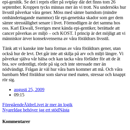
epi-genitik. Se det i repris eller på svtplay där det finns tom 26
september. Kroppen tycks minnas mer än vi trott. Nu undersöks hur
livsstil påverkar våra gener. Möss med sämre barndom (mindre
omhändertagande mammor) får epi-genetiska skador som ger dem
sämre stresstålighet senare i livet. Förmodligen är det samma hos
oss. Karl Ekwall, Sveriges mest kända epi-gentiker, berättade att
cancer påverkas av miljö – och KOST. I princip är det möjligt att vi
människor ärver konsekvenserna av våra föräldrars livsstil.
Tänk att vi kanske inte bara formas av våra föräldrars gener, utan
också hur de levt. Det går inte att skilja på arv och miljö längre. Vi
påverkar själva vår hälsa och kan tacka våra förfäder för att de åt
bra, sov ordentligt, rörde på sig och inte stressade mer än
nödvändigt. Frågan är väl hur våra barn kommer att må. Och våra
barnbarn Med föräldrar som slarvar med maten, stressar och knappt
rör sig.
augusti 25, 2009
09:15
Föregående
Äldre
Livet är mer än logik
Nyare
Idag behöver jag ert stöd
Nästa
Kommentarer