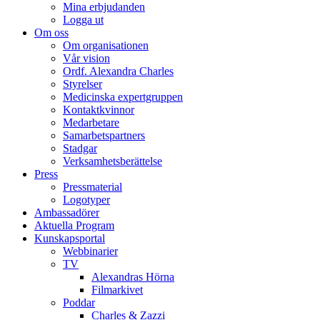
Mina erbjudanden
Logga ut
Om oss
Om organisationen
Vår vision
Ordf. Alexandra Charles
Styrelser
Medicinska expertgruppen
Kontaktkvinnor
Medarbetare
Samarbetspartners
Stadgar
Verksamhetsberättelse
Press
Pressmaterial
Logotyper
Ambassadörer
Aktuella Program
Kunskapsportal
Webbinarier
TV
Alexandras Hörna
Filmarkivet
Poddar
Charles & Zazzi