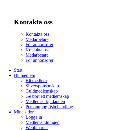
Kontakta oss
Kontakta oss
Medarbetare
För annonsörer
Kontakta oss
Medarbetare
För annonsörer
Start
Bli medlem
Bli medlem
Silversponsorskap
Guldmedlemskap
Ge bort ett medlemskap
Medlemserbjudanden
Personuppgiftsbehandling
Mina sidor
Logga in
Medlemstidningen
Webbinarier