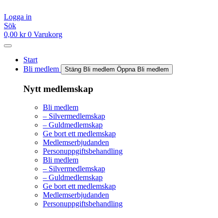
Hoppa
till
Logga in
innehåll
Sök
0,00
kr
0
Varukorg
Start
Bli medlem
Stäng Bli medlem
Öppna Bli medlem
Nytt medlemskap
Bli medlem
– Silvermedlemskap
– Guldmedlemskap
Ge bort ett medlemskap
Medlemserbjudanden
Personuppgiftsbehandling
Bli medlem
– Silvermedlemskap
– Guldmedlemskap
Ge bort ett medlemskap
Medlemserbjudanden
Personuppgiftsbehandling