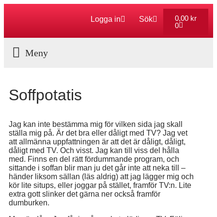
0,00
kr
Logga in
Sök
0
Aktuella Program
Soffpotatis
Jag kan inte bestämma mig för vilken sida jag skall
ställa mig på. Är det bra eller dåligt med TV? Jag vet
att allmänna uppfattningen är att det är dåligt, dåligt,
dåligt med TV. Och visst. Jag kan till viss del hålla
med. Finns en del rätt fördummande program, och
sittande i soffan blir man ju det går inte att neka till –
händer liksom sällan (läs aldrig) att jag lägger mig och
kör lite situps, eller joggar på stället, framför TV:n. Lite
extra gott slinker det gärna ner också framför
dumburken.