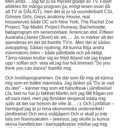
Men ändå… Jag får ju så mycket glädje av TV. Följer
alldeles för många program (ja, enligt tesen ovan då
att TV är DÅLIGT), men det är ju så uuunderbart!
CSI,
Gilmore Girls, Greys anatomy, House, real
housewives både OC och New York, The Rachel Zoe
Project, Top Model, Project Runway, Bachelorette,
faktaprogram om seriemördare, American idol, Fifteen
Australia (Jamie Oliver) etc etc …
Ja, ni märker att det
spenderas en del tid framför TV:n. Men det är sådan
avkoppling. Sådan njutning. Att kunna följa andra
människors öden – både påhittade och på riktigt.
Tårna nästan krullar sig av fröjd ibland när jag kryper
upp i soffan och veta att jag har två timmars ”So you
think you can dance” framför mig.
Och livstilsprogrammen. De där som får mig att känna
mig som en bättre människa. Jag tänker på ”Du är vad
du äter” – känner mig som ett hälsofreak i jämförelse!
(Ja, fast nu har ju faktiskt Martin och jag fått frågan om
att vara med, men jag försöker desperat intala mig
själv att det var honom de ville åt… ;-). Och Lyxfällan –
herregud jag är ju rena ekonomiska underverket i
jämförelse! Och rena snåljåpen! Och vi skall ju inte
tala om Nannyakuten – jeeesus, jag skulle ju kunna
skriva handböcker i barnuppfostran inbillar jag mig