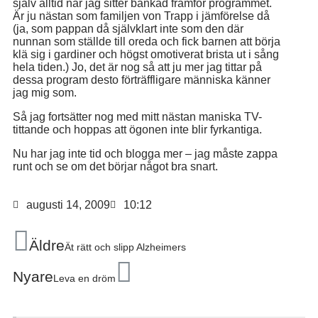
själv alltid när jag sitter bänkad framför programmet.
Är ju nästan som familjen von Trapp i jämförelse då
(ja, som pappan då självklart inte som den där
nunnan som ställde till oreda och fick barnen att börja
klä sig i gardiner och högst omotiverat brista ut i sång
hela tiden.) Jo, det är nog så att ju mer jag tittar på
dessa program desto förträffligare människa känner
jag mig som.
Så jag fortsätter nog med mitt nästan maniska TV-
tittande och hoppas att ögonen inte blir fyrkantiga.
Nu har jag inte tid och blogga mer – jag måste zappa
runt och se om det börjar något bra snart.
augusti 14, 2009
10:12
Äldre
Ät rätt och slipp Alzheimers
Nyare
Leva en dröm