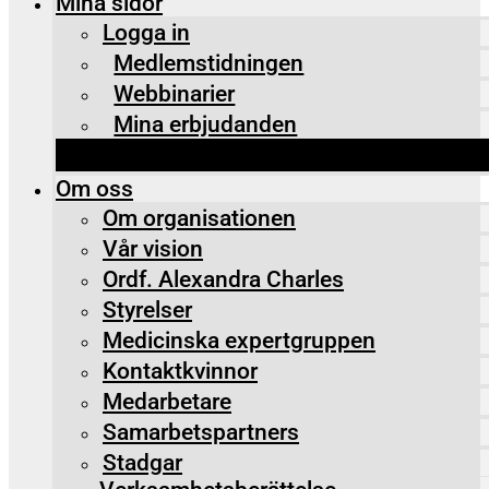
Mina sidor
Logga in
Medlemstidningen
Webbinarier
Mina erbjudanden
Om oss
Om organisationen
Vår vision
Ordf. Alexandra Charles
Styrelser
Medicinska expertgruppen
Kontaktkvinnor
Medarbetare
Samarbetspartners
Stadgar