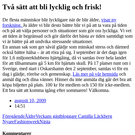
Två sätt att bli lycklig och frisk!
De flesta människor blir lyckligare när de blir äldre,
visar ny
forskning.
Ju äldre vi blir desto bättre blir vi på att ta vara på tiden
och på att välja personer och situationer som gör oss lyckliga. Vi vet
att tiden är begränsad och gör därför det bästa av tiden samtidigt som
vi är bättre på att undvika stressande situationer.
En annan sak som ger såväl glädje som minskad stress och därmed
också bättre hälsa – är att röra på sig. I september är det dags igen
för 1,6 miljonerklubbens hjärtgåing, då vi samlas över hela landet
för att tillsammans gå 5 km för hjärtats skull. På 17 platser runt om i
Sverige, med start i Oskarshamn den 2 september, samlas vi för en
dag i glädje, rörelse och gemenskap.
Läs mer på vår hemsida
och
anmäl dig och dina vänner. Hinner du inte anmäla dig går det bra att
köpa biljetter på plats. 100 kr för medlem och 150 för icke-medlem.
Ett bra sätt att komma igång efter sommaren! Välkomna.
augusti 10, 2009
14:51
Föregående
Äldre
Veckans gästbloggare Camilla Läckberg
Nyare
Fashionweek
Nästa
Kommentarer