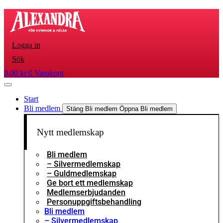
Hoppa
till
innehåll
Logga in
Sök
0,00
kr
0
Varukorg
Start
Bli medlem
Stäng Bli medlem
Öppna Bli medlem
Nytt medlemskap
Bli medlem
– Silvermedlemskap
– Guldmedlemskap
Ge bort ett medlemskap
Medlemserbjudanden
Personuppgiftsbehandling
Bli medlem
– Silvermedlemskap