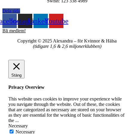
Swish: 123 338 4989
Dela sida
acebook
Instagram
Linkedin
Youtube
Bli medlem!
Copyright © 2025 Alexandra
–
för Kvinnor & Hälsa
(tidigare 1,6 & 2,6 miljonerklubben)
Stäng
Privacy Overview
This website uses cookies to improve your experience while
you navigate through the website. Out of these, the cookies
that are categorized as necessary are stored on your browser
as they are essential for the working of basic functionalities of
the
...
Necessary
Necessary