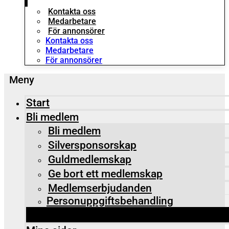
Kontakta oss
Medarbetare
För annonsörer
Kontakta oss
Medarbetare
För annonsörer
Start
Bli medlem
Bli medlem
Silversponsorskap
Guldmedlemskap
Ge bort ett medlemskap
Medlemserbjudanden
Personuppgiftsbehandling