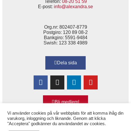
Telefon:
08-20 51 59
E-post:
info@alexandra.se
Org.nr: 802407-8779
Postgiro: 120 89 08-2
Bankgiro: 5591-9484
Swish: 123 338 4989
Dela sida
Bli medlem!
Vi använder cookies på vår webbplats för att komma ihåg din
varukorg, inloggning och liknande. Genom att klicka
"Acceptera" godkänner du användandet av cookies.
Copyright © 2025 Alexandra
–
för Kvinnor & Hälsa