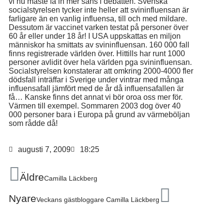
vi nu måste få in mer sans i debatten. Svenska
socialstyrelsen tycker inte heller att svininfluensan är
farligare än en vanlig influensa, till och med mildare.
Dessutom är vaccinet varken testat på personer över
60 år eller under 18 år! I USA uppskattas en miljon
människor ha smittats av svininfluensan. 160 000 fall
finns registrerade världen över. Hittills har runt 1000
personer avlidit över hela världen pga svininfluensan.
Socialstyrelsen konstaterar att omkring 2000-4000 fler
dödsfall inträffar i Sverige under vintrar med många
influensafall jämfört med de år då influensafallen är
få… Kanske finns det annat vi bör oroa oss mer för.
Värmen till exempel. Sommaren 2003 dog över 40
000 personer bara i Europa på grund av värmeböljan
som rådde då!
augusti 7, 2009
18:25
Äldre
Camilla Läckberg
Nyare
Veckans gästbloggare Camilla Läckberg