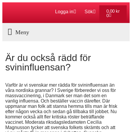
0,00
kr
Logga in
Sök
0
Aktuella Program
Är du också rädd för
svininfluensan?
Varför är vi svenskar mer rädda för svininfluensan än
våra nordiska grannar? I Sverige förbereder vi oss för
massvaccinering, i Danmark ser man det som en
vanlig influensa. Och beställer vaccin därefter. Där
uppmanar man folk att stanna hemma tills man är frisk
efter någon vecka och sedan gå tillbaka till jobbet. Nu
kommer också allt fler kritiska röster beträffande
vaccinet. Moderata riksdagsledamoten Cecilia
Magnusson tycker att svenska folkets skrämts och att