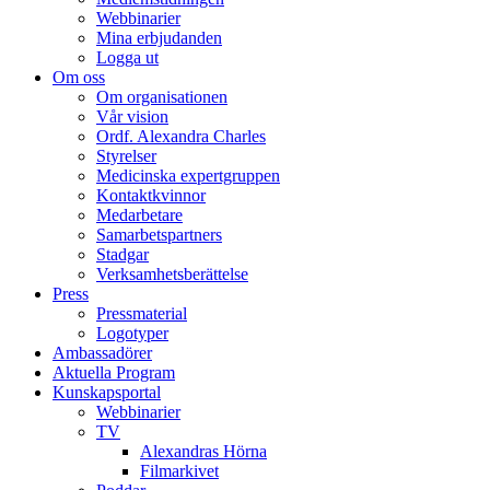
Webbinarier
Mina erbjudanden
Logga ut
Om oss
Om organisationen
Vår vision
Ordf. Alexandra Charles
Styrelser
Medicinska expertgruppen
Kontaktkvinnor
Medarbetare
Samarbetspartners
Stadgar
Verksamhetsberättelse
Press
Pressmaterial
Logotyper
Ambassadörer
Aktuella Program
Kunskapsportal
Webbinarier
TV
Alexandras Hörna
Filmarkivet