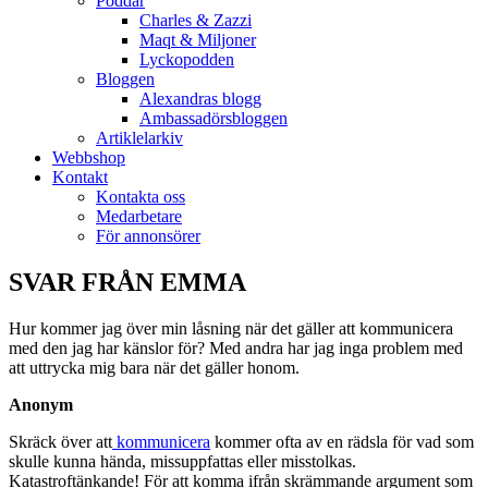
Poddar
Charles & Zazzi
Maqt & Miljoner
Lyckopodden
Bloggen
Alexandras blogg
Ambassadörsbloggen
Artiklelarkiv
Webbshop
Kontakt
Kontakta oss
Medarbetare
För annonsörer
SVAR FRÅN EMMA
Hur kommer jag över min låsning när det gäller att kommunicera
med den jag har känslor för? Med andra har jag inga problem med
att uttrycka mig bara när det gäller honom.
Anonym
Skräck över att
kommunicera
kommer ofta av en rädsla för vad som
skulle kunna hända, missuppfattas eller misstolkas.
Katastroftänkande! För att komma ifrån skrämmande argument som