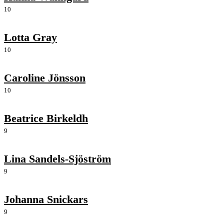
10
Lotta Gray
10
Caroline Jönsson
10
Beatrice Birkeldh
9
Lina Sandels-Sjöström
9
Johanna Snickars
9