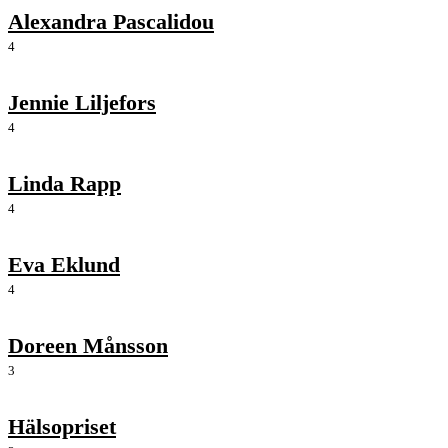
Alexandra Pascalidou
4
Jennie Liljefors
4
Linda Rapp
4
Eva Eklund
4
Doreen Månsson
3
Hälsopriset