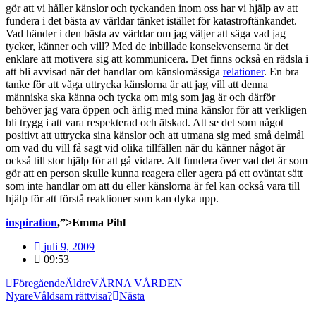
gör att vi håller känslor och tyckanden inom oss har vi hjälp av att
fundera i det bästa av världar tänket istället för katastroftänkandet.
Vad händer i den bästa av världar om jag väljer att säga vad jag
tycker, känner och vill? Med de inbillade konsekvenserna är det
enklare att motivera sig att kommunicera. Det finns också en rädsla i
att bli avvisad när det handlar om känslomässiga
relationer
. En bra
tanke för att våga uttrycka känslorna är att jag vill att denna
människa ska känna och tycka om mig som jag är och därför
behöver jag vara öppen och ärlig med mina känslor för att verkligen
bli trygg i att vara respekterad och älskad. Att se det som något
positivt att uttrycka sina känslor och att utmana sig med små delmål
om vad du vill få sagt vid olika tillfällen när du känner något är
också till stor hjälp för att gå vidare. Att fundera över vad det är som
gör att en person skulle kunna reagera eller agera på ett oväntat sätt
som inte handlar om att du eller känslorna är fel kan också vara till
hjälp för att förstå reaktioner som kan dyka upp.
inspiration
,”>Emma Pihl
juli 9, 2009
09:53
Föregående
Äldre
VÄRNA VÅRDEN
Nyare
Våldsam rättvisa?
Nästa