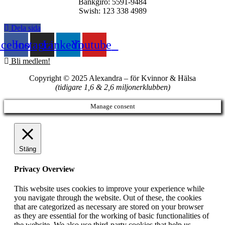
Bankgiro: 5591-9484
Swish: 123 338 4989
Dela sida
acebook
Instagram
Linkedin
Youtube
Bli medlem!
Copyright © 2025 Alexandra
–
för Kvinnor & Hälsa
(tidigare 1,6 & 2,6 miljonerklubben)
Manage consent
Stäng
Privacy Overview
This website uses cookies to improve your experience while
you navigate through the website. Out of these, the cookies
that are categorized as necessary are stored on your browser
as they are essential for the working of basic functionalities of
the website. We also use third-party cookies that help us