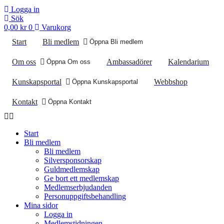
Logga in
Sök
0,00
kr
0
Varukorg
Start
Bli medlem
Öppna Bli medlem
Om oss
Ambassadörer
Kalendarium
Öppna Om oss
Kunskapsportal
Webbshop
Öppna Kunskapsportal
Kontakt
Öppna Kontakt
Start
Bli medlem
Bli medlem
Silversponsorskap
Guldmedlemskap
Ge bort ett medlemskap
Medlemserbjudanden
Personuppgiftsbehandling
Mina sidor
Logga in
Medlemstidningen