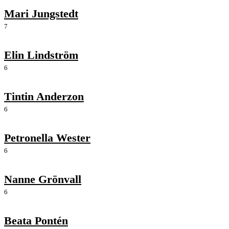
Mari Jungstedt
7
Elin Lindström
6
Tintin Anderzon
6
Petronella Wester
6
Nanne Grönvall
6
Beata Pontén