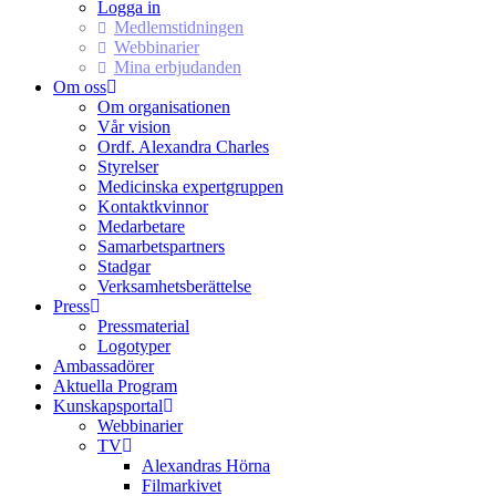
Logga in
Medlemstidningen
Webbinarier
Mina erbjudanden
Om oss
Om organisationen
Vår vision
Ordf. Alexandra Charles
Styrelser
Medicinska expertgruppen
Kontaktkvinnor
Medarbetare
Samarbetspartners
Stadgar
Verksamhetsberättelse
Press
Pressmaterial
Logotyper
Ambassadörer
Aktuella Program
Kunskapsportal
Webbinarier
TV
Alexandras Hörna
Filmarkivet