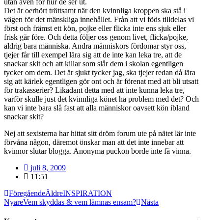
utan även för hur de ser ut.
Det är oerhört tröttsamt när den kvinnliga kroppen ska stå i
vägen för det mänskliga innehållet. Från att vi föds tilldelas vi
först och främst ett kön, pojke eller flicka inte ens sjuk eller
frisk går före. Och detta följer oss genom livet, flicka/pojke,
aldrig bara människa. Andra människors fördomar styr oss,
tjejer får till exempel lära sig att de inte kan leka tre, att de
snackar skit och att killar som slår dem i skolan egentligen
tycker om dem. Det är sjukt tycker jag, ska tjejer redan då lära
sig att kärlek egentligen gör ont och är förenat med att bli utsatt
för trakasserier? Likadant detta med att inte kunna leka tre,
varför skulle just det kvinnliga könet ha problem med det? Och
kan vi inte bara slå fast att alla människor oavsett kön ibland
snackar skit?
Nej att sexisterna har hittat sitt dröm forum ute på nätet lär inte
förvåna någon, däremot önskar man att det inte innebar att
kvinnor slutar blogga. Anonyma puckon borde inte få vinna.
juli 8, 2009
11:51
Föregående
Äldre
INSPIRATION
Nyare
Vem skyddas & vem lämnas ensam?
Nästa