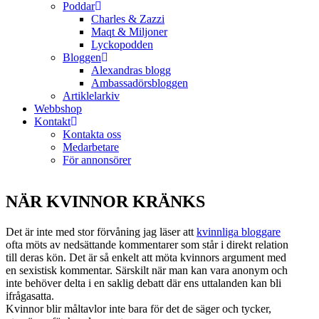
Poddar
Charles & Zazzi
Maqt & Miljoner
Lyckopodden
Bloggen
Alexandras blogg
Ambassadörsbloggen
Artiklelarkiv
Webbshop
Kontakt
Kontakta oss
Medarbetare
För annonsörer
NÄR KVINNOR KRÄNKS
Det är inte med stor förvåning jag läser att
kvinnliga bloggare
ofta möts av nedsättande kommentarer som står i direkt relation
till deras kön. Det är så enkelt att möta kvinnors argument med
en sexistisk kommentar. Särskilt när man kan vara anonym och
inte behöver delta i en saklig debatt där ens uttalanden kan bli
ifrågasatta.
Kvinnor blir måltavlor inte bara för det de säger och tycker,