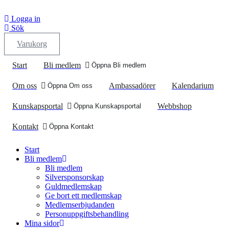
Logga in
Sök
Varukorg
Start
Bli medlem
Öppna Bli medlem
Om oss
Ambassadörer
Kalendarium
Öppna Om oss
Kunskapsportal
Webbshop
Öppna Kunskapsportal
Kontakt
Öppna Kontakt
Start
Bli medlem
Bli medlem
Silversponsorskap
Guldmedlemskap
Ge bort ett medlemskap
Medlemserbjudanden
Personuppgiftsbehandling
Mina sidor