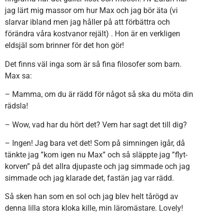
jag lärt mig massor om hur Max och jag bör äta (vi
slarvar ibland men jag håller på att förbättra och
förändra våra kostvanor rejält) . Hon är en verkligen
eldsjäl som brinner för det hon gör!
Det finns väl inga som är så fina filosofer som barn.
Max sa:
– Mamma, om du är rädd för något så ska du möta din
rädsla!
– Wow, vad har du hört det? Vem har sagt det till dig?
– Ingen! Jag bara vet det! Som på simningen igår, då
tänkte jag ”kom igen nu Max” och så släppte jag ”flyt-
korven” på det allra djupaste och jag simmade och jag
simmade och jag klarade det, fastän jag var rädd.
Så sken han som en sol och jag blev helt tårögd av
denna lilla stora kloka kille, min läromästare. Lovely!