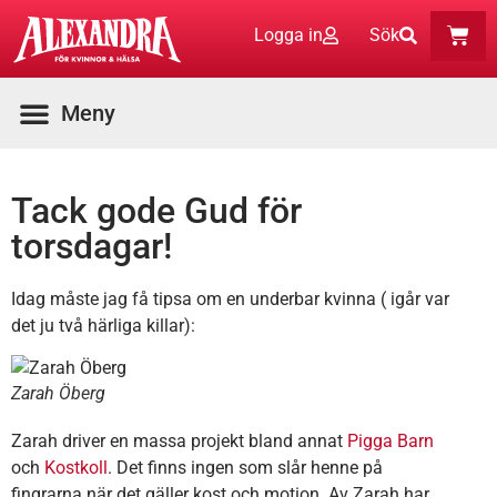
Logga in
Sök
Tack gode Gud för
torsdagar!
Idag måste jag få tipsa om en underbar kvinna ( igår var
det ju två härliga killar):
Zarah Öberg
Zarah driver en massa projekt bland annat
Pigga Barn
och
Kostkoll
. Det finns ingen som slår henne på
fingrarna när det gäller kost och motion. Av Zarah har