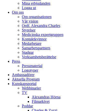
Mina erbjudanden
Logga ut
Om oss
Om organisationen
Vår vision
Ordf. Alexandra Charles
Styrelser
Medicinska expertgruppen
Kontaktkvinnor
Medarbetare
Samarbetspartners
Stadgar
Verksamhetsberättelse
Press
Pressmaterial
Logotyper
Ambassadörer
Aktuella Program
Kunskapsportal
Webbinarier
TV
Alexandras Hörna
Filmarkivet
Poddar
Charles & Zazzi