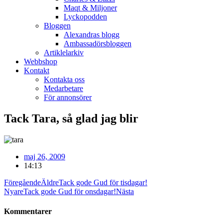
Maqt & Miljoner
Lyckopodden
Bloggen
Alexandras blogg
Ambassadörsbloggen
Artiklelarkiv
Webbshop
Kontakt
Kontakta oss
Medarbetare
För annonsörer
Tack Tara, så glad jag blir
maj 26, 2009
14:13
Föregående
Äldre
Tack gode Gud för tisdagar!
Nyare
Tack gode Gud för onsdagar!
Nästa
Kommentarer