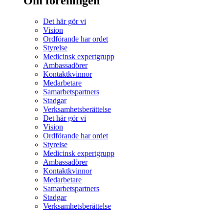
Om föreningen
Det här gör vi
Vision
Ordförande har ordet
Styrelse
Medicinsk expertgrupp
Ambassadörer
Kontaktkvinnor
Medarbetare
Samarbetspartners
Stadgar
Verksamhetsberättelse
Det här gör vi
Vision
Ordförande har ordet
Styrelse
Medicinsk expertgrupp
Ambassadörer
Kontaktkvinnor
Medarbetare
Samarbetspartners
Stadgar
Verksamhetsberättelse