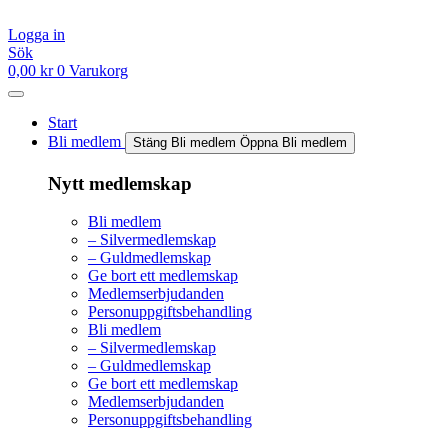
Hoppa
till
Logga in
innehåll
Sök
0,00
kr
0
Varukorg
Start
Bli medlem
Stäng Bli medlem
Öppna Bli medlem
Nytt medlemskap
Bli medlem
– Silvermedlemskap
– Guldmedlemskap
Ge bort ett medlemskap
Medlemserbjudanden
Personuppgiftsbehandling
Bli medlem
– Silvermedlemskap
– Guldmedlemskap
Ge bort ett medlemskap
Medlemserbjudanden
Personuppgiftsbehandling