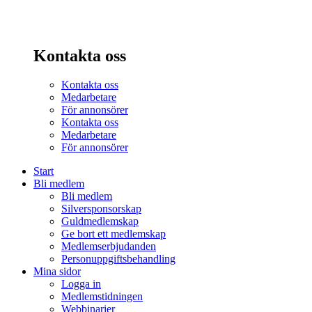
Kontakta oss
Kontakta oss
Medarbetare
För annonsörer
Kontakta oss
Medarbetare
För annonsörer
Start
Bli medlem
Bli medlem
Silversponsorskap
Guldmedlemskap
Ge bort ett medlemskap
Medlemserbjudanden
Personuppgiftsbehandling
Mina sidor
Logga in
Medlemstidningen
Webbinarier