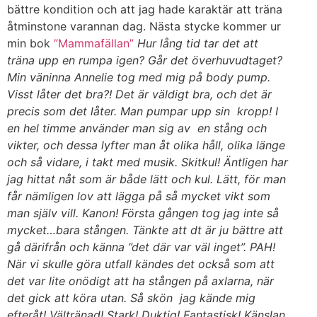
bättre kondition och att jag hade karaktär att träna
åtminstone varannan dag. Nästa stycke kommer ur
min bok
”Mammafällan”
Hur lång tid tar det att
träna upp en rumpa igen? Går det överhuvudtaget?
Min väninna Annelie tog med mig på body pump.
Visst låter det bra?! Det är väldigt bra, och det är
precis som det låter. Man pumpar upp sin kropp! I
en hel timme använder man sig av en stång och
vikter, och dessa lyfter man åt olika håll, olika länge
och så vidare, i takt med musik. Skitkul! Äntligen har
jag hittat nåt som är både lätt och kul. Lätt, för man
får nämligen lov att lägga på så mycket vikt som
man själv vill. Kanon! Första gången tog jag inte så
mycket…bara stången. Tänkte att dt är ju bättre att
gå därifrån och känna ”det där var väl inget”. PAH!
När vi skulle göra utfall kändes det också som att
det var lite onödigt att ha stången på axlarna, när
det gick att köra utan. Så skön jag kände mig
efteråt! Vältränad! Stark! Duktig! Fantastisk! Känslan