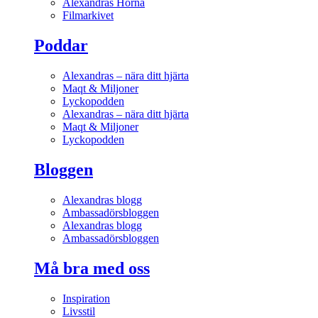
Alexandras Hörna
Filmarkivet
Poddar
Alexandras – nära ditt hjärta
Maqt & Miljoner
Lyckopodden
Alexandras – nära ditt hjärta
Maqt & Miljoner
Lyckopodden
Bloggen
Alexandras blogg
Ambassadörsbloggen
Alexandras blogg
Ambassadörsbloggen
Må bra med oss
Inspiration
Livsstil