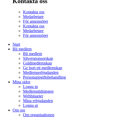
Kontakta oss
Kontakta oss
Medarbetare
För annonsörer
Kontakta oss
Medarbetare
För annonsörer
Start
Bli medlem
Bli medlem
Silversponsorskap
Guldmedlemskap
Ge bort ett medlemskap
Medlemserbjudanden
Personuppgiftsbehandling
Mina sidor
Logga in
Medlemstidningen
Webbinarier
Mina erbjudanden
Logga ut
Om oss
Om organisationen