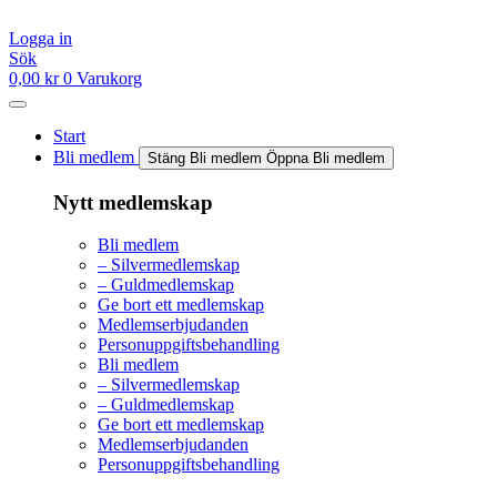
Hoppa
till
Logga in
innehåll
Sök
0,00
kr
0
Varukorg
Start
Bli medlem
Stäng Bli medlem
Öppna Bli medlem
Nytt medlemskap
Bli medlem
– Silvermedlemskap
– Guldmedlemskap
Ge bort ett medlemskap
Medlemserbjudanden
Personuppgiftsbehandling
Bli medlem
– Silvermedlemskap
– Guldmedlemskap
Ge bort ett medlemskap
Medlemserbjudanden
Personuppgiftsbehandling