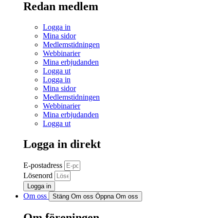
Redan medlem
Logga in
Mina sidor
Medlemstidningen
Webbinarier
Mina erbjudanden
Logga ut
Logga in
Mina sidor
Medlemstidningen
Webbinarier
Mina erbjudanden
Logga ut
Logga in direkt
E-postadress
Lösenord
Logga in
Om oss
Stäng Om oss
Öppna Om oss
Om föreningen