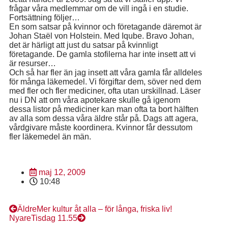
frågar våra medlemmar om de vill ingå i en studie.
Fortsättning följer…
En som satsar på kvinnor och företagande däremot är
Johan Staël von Holstein. Med Iqube. Bravo Johan,
det är härligt att just du satsar på kvinnligt
företagande. De gamla stofilerna har inte insett att vi
är resurser…
Och så har fler än jag insett att våra gamla får alldeles
för många läkemedel. Vi förgiftar dem, söver ned dem
med fler och fler mediciner, ofta utan urskillnad. Läser
nu i DN att om våra apotekare skulle gå igenom
dessa listor på mediciner kan man ofta ta bort hälften
av alla som dessa våra äldre står på. Dags att agera,
vårdgivare måste koordinera. Kvinnor får dessutom
fler läkemedel än män.
maj 12, 2009
10:48
Äldre
Mer kultur åt alla – för långa, friska liv!
Nyare
Tisdag 11.55