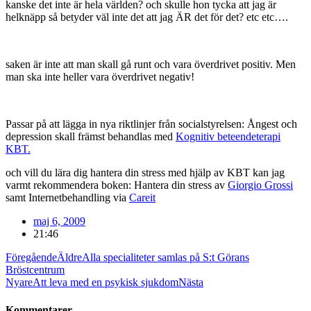
kanske det inte är hela världen? och skulle hon tycka att jag är
helknäpp så betyder väl inte det att jag ÄR det för det? etc etc….
saken är inte att man skall gå runt och vara överdrivet positiv. Men
man ska inte heller vara överdrivet negativ!
Passar på att lägga in nya riktlinjer från socialstyrelsen: Ångest och
depression skall främst behandlas med
Kognitiv beteendeterapi
KBT.
och vill du lära dig hantera din stress med hjälp av KBT kan jag
varmt rekommendera boken: Hantera din stress av
Giorgio Grossi
samt Internetbehandling via
Careit
maj 6, 2009
21:46
Föregående
Äldre
Alla specialiteter samlas på S:t Görans
Bröstcentrum
Nyare
Att leva med en psykisk sjukdom
Nästa
Kommentarer