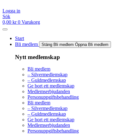
Hoppa
till
Logga in
innehåll
Sök
0,00
kr
0
Varukorg
Start
Bli medlem
Stäng Bli medlem
Öppna Bli medlem
Nytt medlemskap
Bli medlem
– Silvermedlemskap
– Guldmedlemskap
Ge bort ett medlemskap
Medlemserbjudanden
Personuppgiftsbehandling
Bli medlem
– Silvermedlemskap
– Guldmedlemskap
Ge bort ett medlemskap
Medlemserbjudanden
Personuppgiftsbehandling