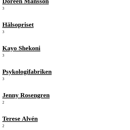
Doreen Månsson
3
Hälsopriset
3
Kayo Shekoni
3
Psykologifabriken
3
Jenny Rosengren
2
Terese Alvén
2