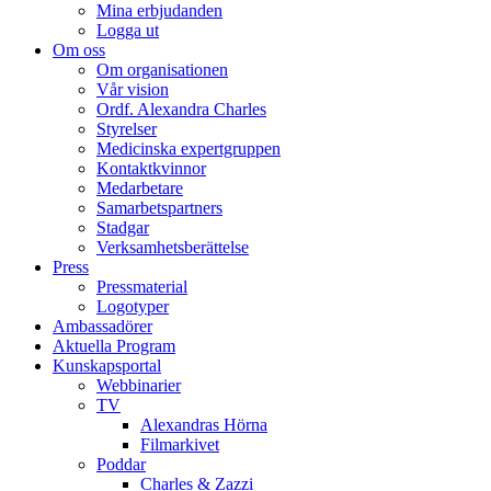
Mina erbjudanden
Logga ut
Om oss
Om organisationen
Vår vision
Ordf. Alexandra Charles
Styrelser
Medicinska expertgruppen
Kontaktkvinnor
Medarbetare
Samarbetspartners
Stadgar
Verksamhetsberättelse
Press
Pressmaterial
Logotyper
Ambassadörer
Aktuella Program
Kunskapsportal
Webbinarier
TV
Alexandras Hörna
Filmarkivet
Poddar
Charles & Zazzi