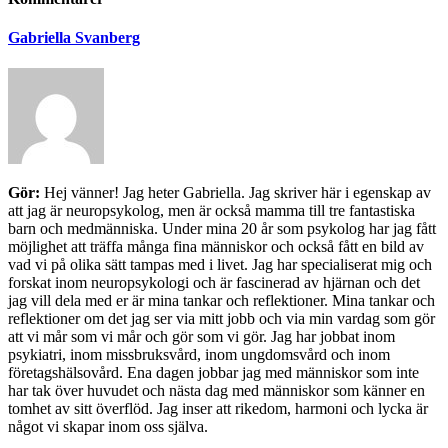
Gabriella Svanberg
Gör:
Hej vänner! Jag heter Gabriella. Jag skriver här i egenskap av
att jag är neuropsykolog, men är också mamma till tre fantastiska
barn och medmänniska. Under mina 20 år som psykolog har jag fått
möjlighet att träffa många fina människor och också fått en bild av
vad vi på olika sätt tampas med i livet. Jag har specialiserat mig och
forskat inom neuropsykologi och är fascinerad av hjärnan och det
jag vill dela med er är mina tankar och reflektioner. Mina tankar och
reflektioner om det jag ser via mitt jobb och via min vardag som gör
att vi mår som vi mår och gör som vi gör. Jag har jobbat inom
psykiatri, inom missbruksvård, inom ungdomsvård och inom
företagshälsovård. Ena dagen jobbar jag med människor som inte
har tak över huvudet och nästa dag med människor som känner en
tomhet av sitt överflöd. Jag inser att rikedom, harmoni och lycka är
något vi skapar inom oss själva.