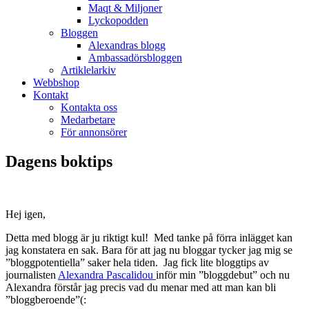
Maqt & Miljoner
Lyckopodden
Bloggen
Alexandras blogg
Ambassadörsbloggen
Artiklelarkiv
Webbshop
Kontakt
Kontakta oss
Medarbetare
För annonsörer
Dagens boktips
Hej igen,
Detta med blogg är ju riktigt kul! Med tanke på förra inlägget kan
jag konstatera en sak. Bara för att jag nu bloggar tycker jag mig se
”bloggpotentiella” saker hela tiden. Jag fick lite bloggtips av
journalisten
Alexandra Pascalidou
inför min ”bloggdebut” och nu
Alexandra förstår jag precis vad du menar med att man kan bli
”bloggberoende”(: