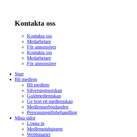
Kontakta oss
Kontakta oss
Medarbetare
För annonsörer
Kontakta oss
Medarbetare
För annonsörer
Start
Bli medlem
Bli medlem
Silversponsorskap
Guldmedlemskap
Ge bort ett medlemskap
Medlemserbjudanden
Personuppgiftsbehandling
Mina sidor
Logga in
Medlemstidningen
Webbinarier