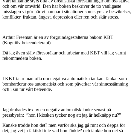
Vårt tänkande styrs ofta av orealistiska föreställningar om oss själva
och om vår omvärld. Den här boken beskriver de tio vanligaste
misstagen vi gör när vi hamnar i situationer som styrs av besvikelser,
konflikter, fruktan, ångest, depression eller ren och skär stress.
Arthur Freeman är en av förgrundsgestalterna bakom KBT
(Kognitiv beteendeterapi) .
Då jag även själv förespråkar och arbetar med KBT vill jag varmt
rekommedera boken.
I KBT talar man ofta om negativa automatiska tankar. Tankar som
bombarderar oss automatiskt och som påverkar vår sinnesstämning
och i sin tur vårt beteende.
Jag drabades tex av en negativ automatisk tanke senast på
pressbyrån: ”hon i kiosken tycker nog att jag är helknäpp nu?”
Kanske trodde hon det? men varför ska jag gå runt och deppa för
det, jag vet ju faktiskt inte vad hon tänkte? och tänkte hon det så