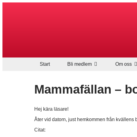
Start
Bli medlem
Om oss
Mammafällan – bok
Hej kära läsare!
Åter vid datorn, just hemkommen från kvällens 
Citat: