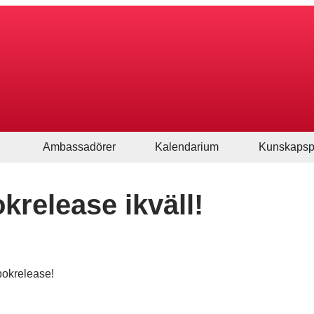
Ambassadörer
Kalendarium
Kunskapsp
release ikväll!
bokrelease!