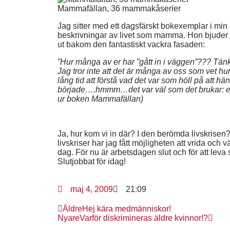
Mammafällan, 36 mammakåserier
Jag sitter med ett dagsfärskt bokexemplar i m
beskrivningar av livet som mamma. Hon bjuder p
ut bakom den fantastiskt vackra fasaden:
”Hur många av er har ”gått in i väggen”??? Tänkt
Jag tror inte att det är många av oss som vet hur
lång tid att förstå vad det var som höll på att h
började….hmmm…det var väl som det brukar: en l
ur boken Mammafällan)
Ja, hur kom vi in där? I den berömda livskrisen?
livskriser har jag fått möjligheten att vrida oc
dag. För nu är arbetsdagen slut och för att leva
Slutjobbat för idag!
maj 4, 2009
21:09
Äldre
Hej kära medmänniskor!
Nyare
Varför diskrimineras äldre kvinnor!?