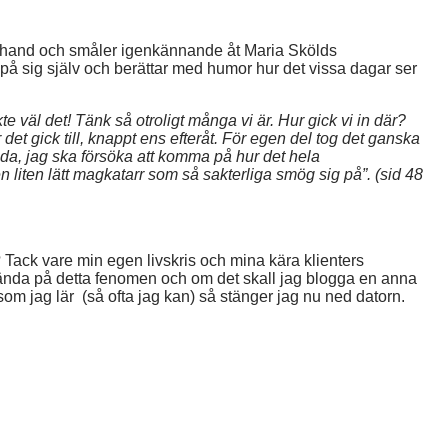
in hand och småler igenkännande åt Maria Skölds
å sig själv och berättar med humor hur det vissa dagar ser
e väl det! Tänk så otroligt många vi är. Hur gick vi in där?
 det gick till, knappt ens efteråt. För egen del tog det ganska
ända, jag ska försöka att komma på hur det hela
iten lätt magkatarr som så sakterliga smög sig på”. (sid 48
 Tack vare min egen livskris och mina kära klienters
h vända på detta fenomen och om det skall jag blogga en anna
 som jag lär (så ofta jag kan) så stänger jag nu ned datorn.