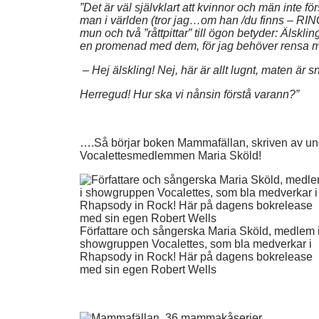
”Det är väl självklart att kvinnor och män inte för
man i världen (tror jag…om han /du finns – RING
mun och två ”råttpittar” till ögon betyder: Älsklin
en promenad med dem, för jag behöver rensa mi
– Hej älskling! Nej, här är allt lugnt, maten är sna
Herregud! Hur ska vi nånsin förstå varann?”
….Så börjar boken Mammafällan, skriven av und
Vocalettesmedlemmen Maria Sköld!
Författare och sångerska Maria Sköld, medlem 
showgruppen Vocalettes, som bla medverkar i
Rhapsody in Rock! Här på dagens bokrelease
med sin egen Robert Wells