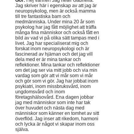
Gör:
Hej vänner! Jag heter Gabriella.
Jag skriver här i egenskap av att jag är
neuropsykolog, men är också mamma
till tre fantastiska barn och
medmänniska. Under mina 20 år som
psykolog har jag fått möjlighet att träffa
många fina människor och också fått en
bild av vad vi på olika sätt tampas med i
livet. Jag har specialiserat mig och
forskat inom neuropsykologi och är
fascinerad av hjärnan och det jag vill
dela med er är mina tankar och
reflektioner. Mina tankar och reflektioner
om det jag ser via mitt jobb och via min
vardag som gör att vi mår som vi mår
och gör som vi gör. Jag har jobbat inom
psykiatri, inom missbruksvård, inom
ungdomsvård och inom
företagshälsovård. Ena dagen jobbar
jag med människor som inte har tak
över huvudet och nästa dag med
människor som känner en tomhet av sitt
överflöd. Jag inser att rikedom, harmoni
och lycka är något vi skapar inom oss
själva.