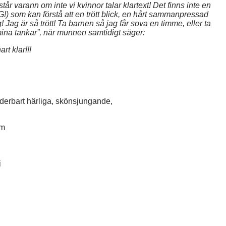
står varann om inte vi kvinnor talar klartext! Det finns inte en
!) som kan förstå att en trött blick, en hårt sammanpressad
g! Jag är så trött! Ta barnen så jag får sova en timme, eller ta
na tankar”, när munnen samtidigt säger:
rt klar!!!
erbart härliga, skönsjungande,
i