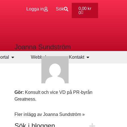
0,00
kr
Logga in
Sök
0
Joanna Sundström
ortal
Webbshop
Kontakt
Gör:
Konsult och vice VD på PR-byrån
Greatness.
Fler inlägg av Joanna Sundström »
Sök i bloggen