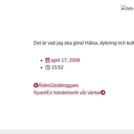
Det är vad jag ska göra! Hälsa, dykning och kult
april 17, 2009
15:52
Äldre
Gästbloggare
Nyare
En händelserik vår väntar