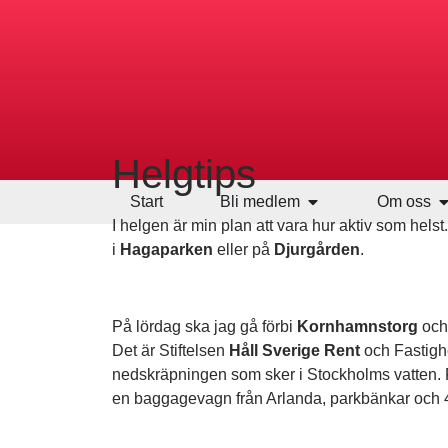
Helgtips
Start
Bli medlem
Om oss
I helgen är min plan att vara hur aktiv som helst
i
Hagaparken
eller på
Djurgården
.
På lördag ska jag gå förbi
Kornhamnstorg
och 
Det är Stiftelsen
Håll Sverige Rent
och Fastigh
nedskräpningen som sker i Stockholms vatten. F
en baggagevagn från Arlanda, parkbänkar och 4 