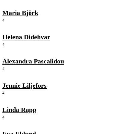
Maria Björk
4
Helena Didehvar
4
Alexandra Pascalidou
4
Jennie Liljefors
4
Linda Rapp
4
Eva Eklund