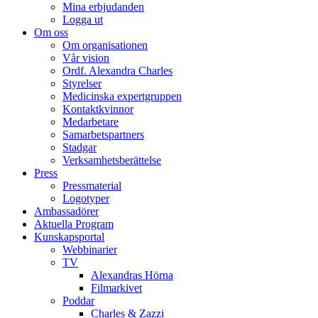
Mina erbjudanden
Logga ut
Om oss
Om organisationen
Vår vision
Ordf. Alexandra Charles
Styrelser
Medicinska expertgruppen
Kontaktkvinnor
Medarbetare
Samarbetspartners
Stadgar
Verksamhetsberättelse
Press
Pressmaterial
Logotyper
Ambassadörer
Aktuella Program
Kunskapsportal
Webbinarier
TV
Alexandras Hörna
Filmarkivet
Poddar
Charles & Zazzi