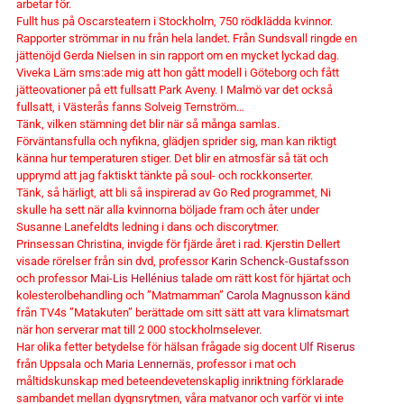
arbetar för.
Fullt hus på Oscarsteatern i Stockholm, 750 rödklädda kvinnor.
Rapporter strömmar in nu från hela landet. Från Sundsvall ringde en
jättenöjd Gerda Nielsen in sin rapport om en mycket lyckad dag.
Viveka Lärn sms:ade mig att hon gått modell i Göteborg och fått
jätteovationer på ett fullsatt Park Aveny. I Malmö var det också
fullsatt, i Västerås fanns Solveig Ternström…
Tänk, vilken stämning det blir när så många samlas.
Förväntansfulla och nyfikna, glädjen sprider sig, man kan riktigt
känna hur temperaturen stiger. Det blir en atmosfär så tät och
upprymd att jag faktiskt tänkte på soul- och rockkonserter.
Tänk, så härligt, att bli så inspirerad av Go Red programmet, Ni
skulle ha sett när alla kvinnorna böljade fram och åter under
Susanne Lanefeldts ledning i dans och discorytmer.
Prinsessan Christina, invigde för fjärde året i rad. Kjerstin Dellert
visade rörelser från sin dvd, professor
Karin Schenck-Gustafsson
och professor
Mai-Lis Hellénius
talade om rätt kost för hjärtat och
kolesterolbehandling och ”Matmamman”
Carola Magnusson
känd
från TV4s ”Matakuten” berättade om sitt sätt att vara klimatsmart
när hon serverar mat till 2 000 stockholmselever.
Har olika fetter betydelse för hälsan frågade sig docent
Ulf Riserus
från Uppsala och
Maria Lennernäs
, professor
i
mat och
måltidskunskap med beteendevetenskaplig inriktning
förklarade
sambandet mellan dygnsrytmen, våra matvanor och varför vi inte