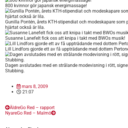
800 kvinnor gör japansk energimassage!
Gunilla Pontén, årets KTH-stipendiat och modeskapare som 
hjärtat också är lila.
Susanne Lanefelt fick oss att knipa i takt med BWOs musik!
Lill Lindfors gjorde ett av få uppträdande med dottern Perton
Dagen avslutades med en strålande modevisning i rött, signer
Stubbing.
mars 8, 2009
21:07
Äldre
Go Red – rapport
Nyare
Go Red – Malmö