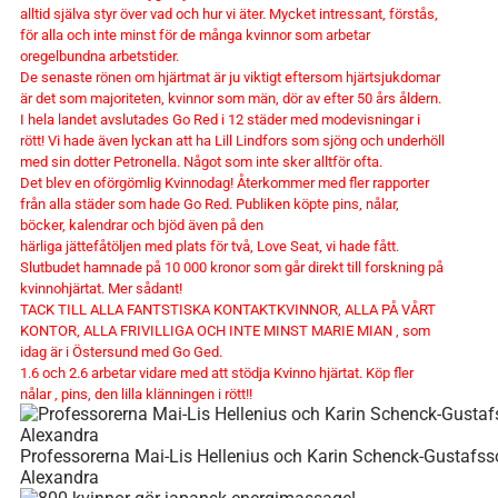
alltid själva styr över vad
och hur vi äter. Mycket intressant, förstås,
för alla och inte minst för de många kvinnor som arbetar
oregelbundna arbetstider.
De senaste rönen om hjärtmat är ju viktigt eftersom hjärtsjukdomar
är det som majoriteten, kvinnor som män, dör av efter 50 års åldern.
I hela landet avslutades Go Red i 12 städer med modevisningar i
rött! Vi hade även lyckan att ha Lill Lindfors som sjöng och underhöll
med sin dotter Petronella. Något som inte sker alltför ofta.
Det blev en oförgömlig Kvinnodag! Återkommer med fler rapporter
från alla städer som hade Go Red. Publiken köpte pins, nålar,
böcker, kalendrar och bjöd även på den
härliga jättefåtöljen med plats för två, Love Seat, vi hade fått.
Slutbudet hamnade på 10 000 kronor som går direkt till forskning på
kvinnohjärtat. Mer sådant!
TACK TILL ALLA FANTSTISKA KONTAKTKVINNOR, ALLA PÅ VÅRT
KONTOR, ALLA FRIVILLIGA OCH INTE MINST MARIE MIAN , som
idag är i Östersund med Go Ged.
1.6 och 2.6 arbetar vidare med att stödja Kvinno hjärtat. Köp fler
nålar , pins, den lilla klänningen i rött!!
Professorerna Mai-Lis Hellenius och Karin Schenck-Gustafs
Alexandra