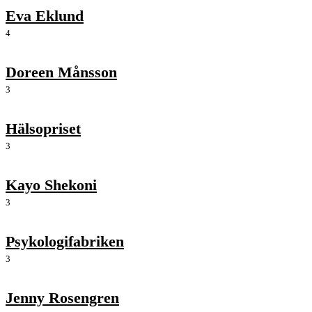
Eva Eklund
4
Doreen Månsson
3
Hälsopriset
3
Kayo Shekoni
3
Psykologifabriken
3
Jenny Rosengren