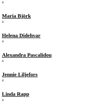
4
Maria Björk
4
Helena Didehvar
4
Alexandra Pascalidou
4
Jennie Liljefors
4
Linda Rapp
4