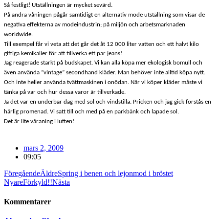
Så festligt! Utställningen är mycket sevärd.
På andra våningen pågår samtidigt en alternativ mode utställning som visar de
negativa effekterna av modeindustrin; på miljön och arbetsmarknaden
worldwide.
Till exempel får vi veta att det går det åt
12 000 liter
vatten och ett halvt kilo
giftiga kemikalier för att tillverka ett par jeans!
Jag reagerade starkt på budskapet. Vi kan alla köpa mer ekologisk bomull och
även använda ”vintage” secondhand kläder. Man behöver inte alltid köpa nytt.
Och inte heller använda tvättmaskinen i onödan. När vi köper kläder måste vi
tänka på var och hur dessa varor är tillverkade.
Ja det var en underbar dag med sol och vindstilla. Pricken och jag gick förstås en
härlig promenad. Vi satt till och med på en parkbänk och lapade sol.
Det är lite våraning i luften!
mars 2, 2009
09:05
Föregående
Äldre
Spring i benen och lejonmod i bröstet
Nyare
Förkyld!!
Nästa
Kommentarer