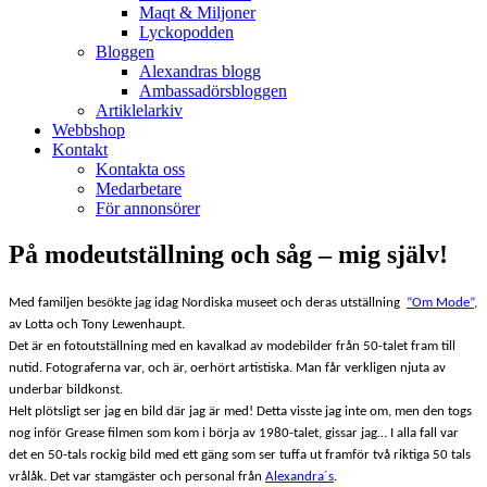
Maqt & Miljoner
Lyckopodden
Bloggen
Alexandras blogg
Ambassadörsbloggen
Artiklelarkiv
Webbshop
Kontakt
Kontakta oss
Medarbetare
För annonsörer
På modeutställning och såg – mig själv!
Med familjen besökte jag idag Nordiska museet och deras utställning
”Om Mode”
,
av Lotta och Tony Lewenhaupt.
Det är en fotoutställning med en kavalkad av modebilder från 50-talet fram till
nutid. Fotograferna var, och är, oerhört artistiska. Man får verkligen njuta av
underbar bildkonst.
Helt plötsligt ser jag en bild där jag är med! Detta visste jag inte om, men den togs
nog inför Grease filmen som kom i börja av 1980-talet, gissar jag… I alla fall var
det en 50-tals rockig bild med ett gäng som ser tuffa ut framför två riktiga 50 tals
vrålåk. Det var stamgäster och personal från
Alexandra´s
.