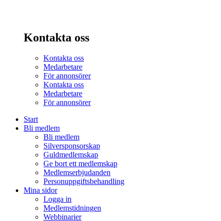
Kontakta oss
Kontakta oss
Medarbetare
För annonsörer
Kontakta oss
Medarbetare
För annonsörer
Start
Bli medlem
Bli medlem
Silversponsorskap
Guldmedlemskap
Ge bort ett medlemskap
Medlemserbjudanden
Personuppgiftsbehandling
Mina sidor
Logga in
Medlemstidningen
Webbinarier