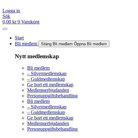
Hoppa
till
Logga in
innehåll
Sök
0,00
kr
0
Varukorg
Start
Bli medlem
Stäng Bli medlem
Öppna Bli medlem
Nytt medlemskap
Bli medlem
– Silvermedlemskap
– Guldmedlemskap
Ge bort ett medlemskap
Medlemserbjudanden
Personuppgiftsbehandling
Bli medlem
– Silvermedlemskap
– Guldmedlemskap
Ge bort ett medlemskap
Medlemserbjudanden
Personuppgiftsbehandling