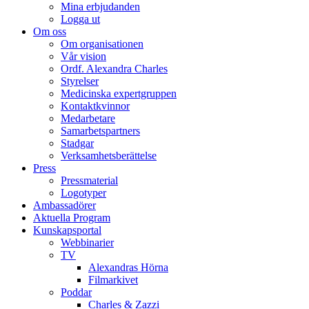
Mina erbjudanden
Logga ut
Om oss
Om organisationen
Vår vision
Ordf. Alexandra Charles
Styrelser
Medicinska expertgruppen
Kontaktkvinnor
Medarbetare
Samarbetspartners
Stadgar
Verksamhetsberättelse
Press
Pressmaterial
Logotyper
Ambassadörer
Aktuella Program
Kunskapsportal
Webbinarier
TV
Alexandras Hörna
Filmarkivet
Poddar
Charles & Zazzi