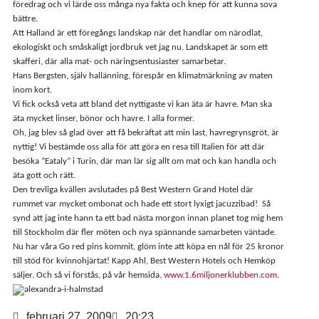
föredrag och vi lärde oss många nya fakta och knep för att kunna sova
bättre.
Att Halland är ett föregångs landskap när det handlar om närodlat,
ekologiskt och småskaligt jordbruk vet jag nu. Landskapet är som ett
skafferi, där alla mat- och näringsentusiaster samarbetar.
Hans Bergsten, själv hallänning, förespår en klimatmärkning av maten
inom kort.
Vi fick också veta att bland det nyttigaste vi kan äta är havre. Man ska
äta mycket linser, bönor och havre. I alla former.
Oh, jag blev så glad över att få bekräftat att min last, havregrynsgröt, är
nyttig! Vi bestämde oss alla för att göra en resa till Italien för att där
besöka ”Eataly” i Turin, där man lär sig allt om mat och kan handla och
äta gott och rätt.
Den trevliga kvällen avslutades på Best Western Grand Hotel där
rummet var mycket ombonat och hade ett stort lyxigt jacuzzibad!
Så
synd att jag inte hann ta ett bad nästa morgon innan planet tog mig hem
till Stockholm där fler möten och nya spännande samarbeten väntade.
Nu har våra Go red pins kommit, glöm inte att köpa en nål för 25 kronor
till stöd för kvinnohjärtat! Kapp Ahl, Best Western Hotels och Hemköp
säljer. Och så vi förstås, på vår hemsida.
www.1.6miljonerklubben.com
.
februari 27, 2009
20:23