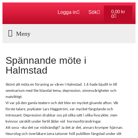
0,00
kr
Logga in
Sök
0
Aktuella Program
Spännande möte i
Halmstad
Skönt att möta en föraning av våren i Halmstad. 1.6 hade bjudit in till
seminarium med lite blandat tema, depression, sömnsvårigheter och
matviktigt.
Vi var på den gamla teatern och det blev en mycket givande afton. Vår
förste talare, psykiater Lars Häggström, var mycket fängslande och
intressant. Depression drabbar oss på olika sätt i olika livscykler, men
kvinnor särskilt under fertil ålder vid hormonförändringar.
Att sova –ska det var nödvändigt? Ja det är det, annars krymper hjärnan.
Neurolog och överläkare Lena Leissner höll publiken fängslad under sitt