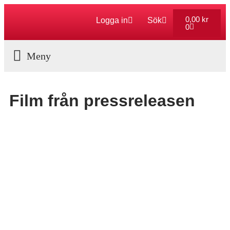
0,00
kr
Logga in
Sök
0
Aktuella Program
Film från pressreleasen