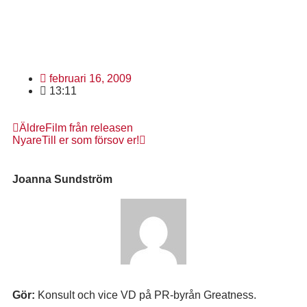
februari 16, 2009
13:11
Äldre
Film från releasen
Nyare
Till er som försov er!
Joanna Sundström
Gör:
Konsult och vice VD på PR-byrån Greatness.