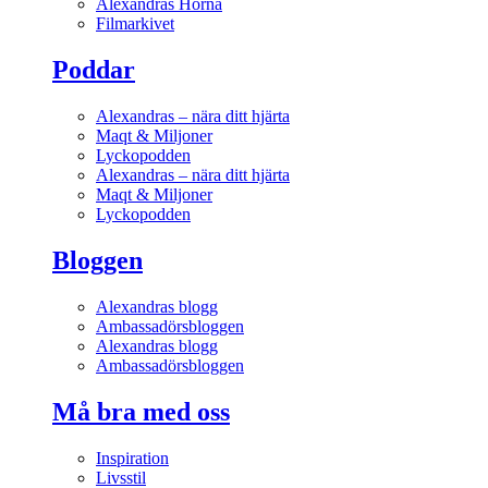
Alexandras Hörna
Filmarkivet
Poddar
Alexandras – nära ditt hjärta
Maqt & Miljoner
Lyckopodden
Alexandras – nära ditt hjärta
Maqt & Miljoner
Lyckopodden
Bloggen
Alexandras blogg
Ambassadörsbloggen
Alexandras blogg
Ambassadörsbloggen
Må bra med oss
Inspiration
Livsstil