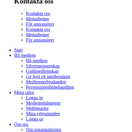
Kontakta oss
Kontakta oss
Medarbetare
För annonsörer
Kontakta oss
Medarbetare
För annonsörer
Start
Bli medlem
Bli medlem
Silversponsorskap
Guldmedlemskap
Ge bort ett medlemskap
Medlemserbjudanden
Personuppgiftsbehandling
Mina sidor
Logga in
Medlemstidningen
Webbinarier
Mina erbjudanden
Logga ut
Om oss
Om organisationen