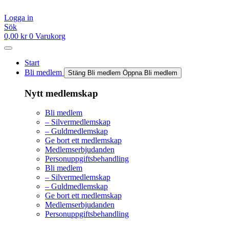
Hoppa
till
Logga in
innehåll
Sök
0,00
kr
0
Varukorg
Start
Bli medlem
Stäng Bli medlem
Öppna Bli medlem
Nytt medlemskap
Bli medlem
– Silvermedlemskap
– Guldmedlemskap
Ge bort ett medlemskap
Medlemserbjudanden
Personuppgiftsbehandling
Bli medlem
– Silvermedlemskap
– Guldmedlemskap
Ge bort ett medlemskap
Medlemserbjudanden
Personuppgiftsbehandling