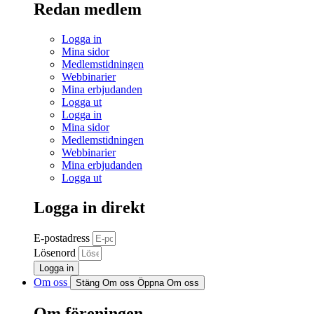
Redan medlem
Logga in
Mina sidor
Medlemstidningen
Webbinarier
Mina erbjudanden
Logga ut
Logga in
Mina sidor
Medlemstidningen
Webbinarier
Mina erbjudanden
Logga ut
Logga in direkt
E-postadress
Lösenord
Logga in
Om oss
Stäng Om oss
Öppna Om oss
Om föreningen