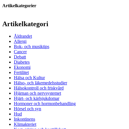
Artikelkategorier
Artikelkategori
Åldrandet
Allergi
Bok- och musiktips
Cancer
Debatt
Diabetes
Ekonomi
Fertilitet
Hälsa och Kultur
Hälso- och läkemedelsstudier
Hälsokontroll och friskvård
Hjärnan och nervsystemet
Hjärt- och kärlsjukdomar
Hormoner och hormonbehandling
Hörsel och syn
Hud
Inkontinens
Klimakteriet