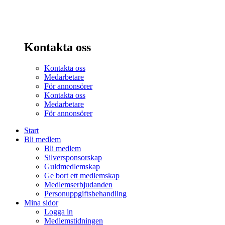
Kontakta oss
Kontakta oss
Medarbetare
För annonsörer
Kontakta oss
Medarbetare
För annonsörer
Start
Bli medlem
Bli medlem
Silversponsorskap
Guldmedlemskap
Ge bort ett medlemskap
Medlemserbjudanden
Personuppgiftsbehandling
Mina sidor
Logga in
Medlemstidningen