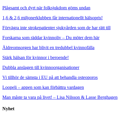
Plågsamt och dyrt när folksjukdom göms undan
1,6 & 2,6 miljonerklubben får internationellt hälsopris!
Förvägra inte strokepatienter sjukvården som de har rätt till
Forskarna som räddar kvinnoliv – Du möter dem här
Äldreomsorgen har blivit en tredubbel kvinnofälla
Stärk hälsan för kvinnor i beroende!
Dubbla anslagen till kvinnoorganisationer
Vi tillhör de sämsta i EU på att behandla osteoporos
Loopeli – appen som kan förbättra vardagen
Man måste ta vara på livet! – Lisa Nilsson & Lasse Berghagen
Nyhet