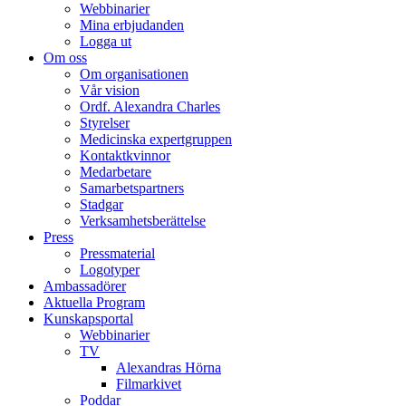
Webbinarier
Mina erbjudanden
Logga ut
Om oss
Om organisationen
Vår vision
Ordf. Alexandra Charles
Styrelser
Medicinska expertgruppen
Kontaktkvinnor
Medarbetare
Samarbetspartners
Stadgar
Verksamhetsberättelse
Press
Pressmaterial
Logotyper
Ambassadörer
Aktuella Program
Kunskapsportal
Webbinarier
TV
Alexandras Hörna
Filmarkivet
Poddar