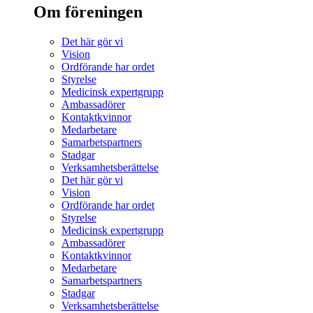
Om föreningen
Det här gör vi
Vision
Ordförande har ordet
Styrelse
Medicinsk expertgrupp
Ambassadörer
Kontaktkvinnor
Medarbetare
Samarbetspartners
Stadgar
Verksamhetsberättelse
Det här gör vi
Vision
Ordförande har ordet
Styrelse
Medicinsk expertgrupp
Ambassadörer
Kontaktkvinnor
Medarbetare
Samarbetspartners
Stadgar
Verksamhetsberättelse