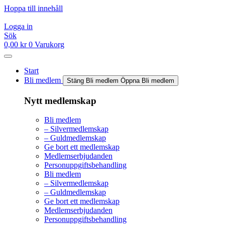
Hoppa till innehåll
Logga in
Sök
0,00
kr
0
Varukorg
Start
Bli medlem
Stäng Bli medlem
Öppna Bli medlem
Nytt medlemskap
Bli medlem
– Silvermedlemskap
– Guldmedlemskap
Ge bort ett medlemskap
Medlemserbjudanden
Personuppgiftsbehandling
Bli medlem
– Silvermedlemskap
– Guldmedlemskap
Ge bort ett medlemskap
Medlemserbjudanden
Personuppgiftsbehandling