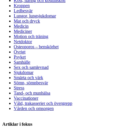
Kost, näring och kosttillskott
Kroppen
Ledbesvär
Lungor, lungsjukdomar
Mat och dryck
Medicin
Mediciner
Motion och träning
Netdoktor
Osteoporos – benskörhet
Övrigt
Psyket
Samhälle
Sex och samlevnad
Sjukdomar
Smärta och värk
Sömn, sömnbesvär
Stress
Tand- och munhälsa
Vaccinationer
Våld, trakasserier och övergrepp
Vården och omsorgen
Artiklar i fokus