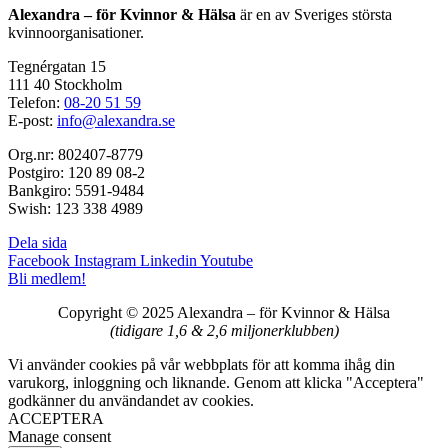
Alexandra – för Kvinnor & Hälsa
är en av Sveriges största
kvinnoorganisationer.
Tegnérgatan 15
111 40 Stockholm
Telefon:
08-20 51 59
E-post:
info@alexandra.se
Org.nr: 802407-8779
Postgiro: 120 89 08-2
Bankgiro: 5591-9484
Swish: 123 338 4989
Dela sida
Facebook
Instagram
Linkedin
Youtube
Bli medlem!
Copyright © 2025 Alexandra
–
för Kvinnor & Hälsa
(tidigare 1,6 & 2,6 miljonerklubben)
Vi använder cookies på vår webbplats för att komma ihåg din
varukorg, inloggning och liknande. Genom att klicka "Acceptera"
godkänner du användandet av cookies.
ACCEPTERA
Manage consent