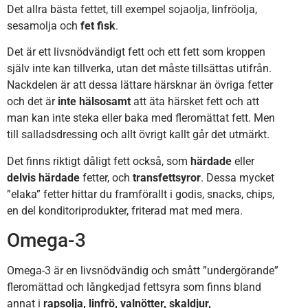
Det allra bästa fettet, till exempel sojaolja, linfröolja,
sesamolja och
fet fisk
.
Det är ett livsnödvändigt fett och ett fett som kroppen
själv inte kan tillverka, utan det måste tillsättas utifrån.
Nackdelen är att dessa lättare härsknar än övriga fetter
och det är
inte hälsosamt
att äta härsket fett och att
man kan inte steka eller baka med fleromättat fett. Men
till salladsdressing och allt övrigt kallt går det utmärkt.
Det finns riktigt dåligt fett också, som
härdade
eller
delvis härdade
fetter, och
transfettsyror
. Dessa mycket
”elaka” fetter hittar du framförallt i godis, snacks, chips,
en del konditoriprodukter, friterad mat med mera.
Omega-3
Omega-3 är en livsnödvändig och smått ”undergörande”
fleromättad och långkedjad fettsyra som finns bland
annat i
rapsolja, linfrö, valnötter, skaldjur,