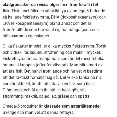
bladgrönsaker och vissa alger
men
framförallt i fet
fisk
. Fisk innehåller en särskild typ av omega-3 fetter de
så kallade fiskfettsyrorna, DHA (dokosahexaensyra) och
EPA (eikosapentaensyra) bland annat och det är
framförallt de som har visat sig ha många goda och
hälsosamma egenskaper.
Olika fiskarter innehåller olika mycket fiskfettsyror. Torsk
och vitfisk lite, lax, sill, strömming och makrill mycket.
Fiskfettsyror är bra för hjärnan, som är det mest fettrika
organet i kroppen (efter fettvävnad). Man
blir
smart av
att äta fisk. Det har vi trott länge och nu vet vi bestämt
att det faktiskt förhåller sig så. Det vi ska tänka på nu,
som är aktuellt, är att inte äta vilken fisk som helst.
Glöm torsk och ål och ät istället hoki, gös, sill,
strömming, makrill, odlad lax, gråsej och spätta.
Omega-3-produkter är
klassade som naturläkemedel
i
Sverige och man vet att denna fettsyra: