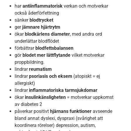
har
antiinflammatorisk
verkan och motverkar
också åderförfettning
sänker
blodtrycket
ger
jämnare hjärtrytm
ökar
blodkärlens diameter
, med andra ord
underlättar blodflödet
förbättrar
blodfettsbalansen
gör
blodet mer lättflytande
vilket motverkar
proppbildning.
lindrar
reumatism
lindrar
psoriasis och eksem
(atopiskt = ej
allergiskt)
lindrar
inflammatoriska tarmsjukdomar
ökar
insulinkänsligheten
= motverkar uppkomst
av diabetes 2
påverkar positivt
hjärnans funktioner
avseende
bland annat dyslexi, dyspraxi (svårighet att
koordinera rörelser) depression, autism,