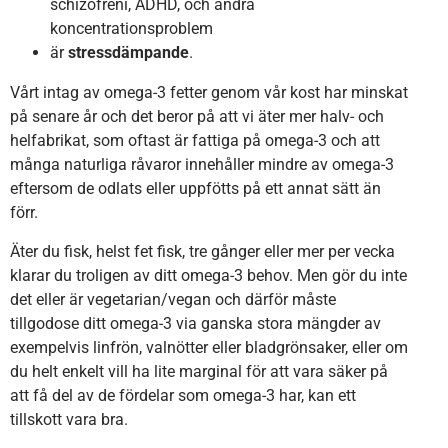
schizofreni, ADHD, och andra
koncentrationsproblem
är
stressdämpande
.
Vårt intag av omega-3 fetter genom vår kost har minskat
på senare år och det beror på att vi äter mer halv- och
helfabrikat, som oftast är fattiga på omega-3 och att
många naturliga råvaror innehåller mindre av omega-3
eftersom de odlats eller uppfötts på ett annat sätt än
förr.
Äter du fisk, helst fet fisk, tre gånger eller mer per vecka
klarar du troligen av ditt omega-3 behov. Men gör du inte
det eller är vegetarian/vegan och därför måste
tillgodose ditt omega-3 via ganska stora mängder av
exempelvis linfrön, valnötter eller bladgrönsaker, eller om
du helt enkelt vill ha lite marginal för att vara säker på
att få del av de fördelar som omega-3 har, kan ett
tillskott vara bra.