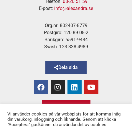
Telefon:
08-20 51 59
E-post:
info@alexandra.se
Org.nr: 802407-8779
Postgiro: 120 89 08-2
Bankgiro: 5591-9484
Swish: 123 338 4989
Dela sida
Bli medlem!
Vi använder cookies på vår webbplats för att komma ihåg
din varukorg, inloggning och liknande. Genom att klicka
"Acceptera" godkänner du användandet av cookies.
Copyright © 2025 Alexandra
–
för Kvinnor & Hälsa