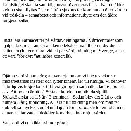
Landstinget skall ta samtidig ansvar över deras hälsa. När en äldre
kvinna skall flyttas ” hem ” från sjukhus tar kommunen över vården
vid tröskeln – samarbetet och informationsutbyte om den äldre
fungerar sällan.
Installera Farmaceuter på vårdavdelningarna / Vårdcentraler som
hjälper läkare att anpassa läkemedelsdoserna till den individuella
patienten (fungerar bra vid ett par vårdinrättningar i Sverige, anses
att vara ”för dyrt ”att införa generellt).
Ojämn vård slutar aldrig att vara ojämn om vi inte respekterar
medarbetarnas insatser och lyfter lönenivåer till rimliga. Vi behöver
naturligtvis högre löner till flera grupper i samhället; lärare , poliser
osv. Att notera är att på 80-talet kunde man utbilda sig till
Sjuksköterska på 1.5 år ( 3 terminer) . Sedan blev det 2 årig- och
numera 3 årig utbildning. All ära till utbildning men om man tar
dubbelt så mycket studielån idag än förut så
måste
lönen följa med
annars slutar våra sjuksköterskor arbeta inom sjukvården
Vad skall vi enskilda kvinnor göra ?