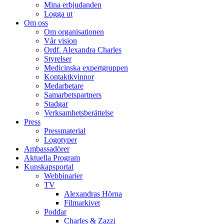
Mina erbjudanden
Logga ut
Om oss
Om organisationen
Vår vision
Ordf. Alexandra Charles
Styrelser
Medicinska expertgruppen
Kontaktkvinnor
Medarbetare
Samarbetspartners
Stadgar
Verksamhetsberättelse
Press
Pressmaterial
Logotyper
Ambassadörer
Aktuella Program
Kunskapsportal
Webbinarier
TV
Alexandras Hörna
Filmarkivet
Poddar
Charles & Zazzi