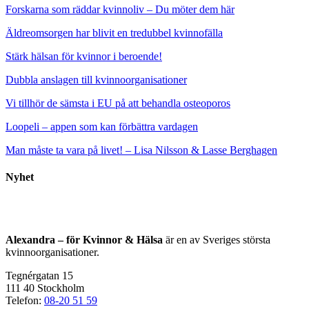
Forskarna som räddar kvinnoliv – Du möter dem här
Äldreomsorgen har blivit en tredubbel kvinnofälla
Stärk hälsan för kvinnor i beroende!
Dubbla anslagen till kvinnoorganisationer
Vi tillhör de sämsta i EU på att behandla osteoporos
Loopeli – appen som kan förbättra vardagen
Man måste ta vara på livet! – Lisa Nilsson & Lasse Berghagen
Nyhet
Alexandra – för Kvinnor & Hälsa
är en av Sveriges största
kvinnoorganisationer.
Tegnérgatan 15
111 40 Stockholm
Telefon:
08-20 51 59