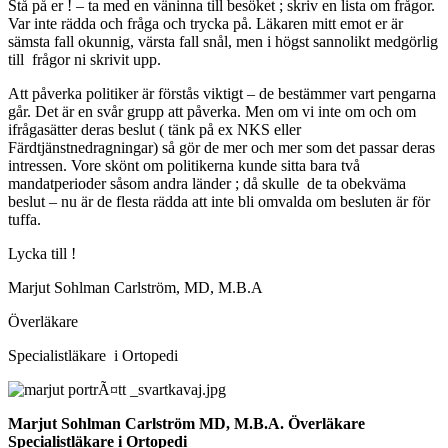
Stå på er ! – ta med en väninna till besöket ; skriv en lista om frågor.
Var inte rädda och fråga och trycka på. Läkaren mitt emot er är
sämsta fall okunnig, värsta fall snål, men i högst sannolikt medgörlig
till frågor ni skrivit upp.
Att påverka politiker är förstås viktigt – de bestämmer vart pengarna
går. Det är en svår grupp att påverka. Men om vi inte om och om
ifrågasätter deras beslut ( tänk på ex NKS eller
Färdtjänstnedragningar) så gör de mer och mer som det passar deras
intressen. Vore skönt om politikerna kunde sitta bara två
mandatperioder såsom andra länder ; då skulle de ta obekväma
beslut – nu är de flesta rädda att inte bli omvalda om besluten är för
tuffa.
Lycka till !
Marjut Sohlman Carlström, MD, M.B.A
Överläkare
Specialistläkare i Ortopedi
Marjut Sohlman Carlström MD, M.B.A. Överläkare
Specialistläkare i Ortopedi