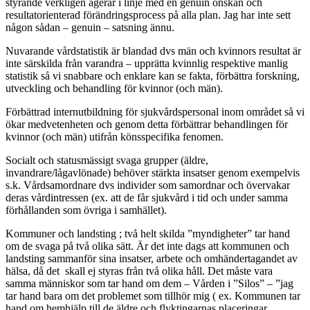
styrande verkligen agerar i linje med en genuin önskan och
resultatorienterad förändringsprocess på alla plan. Jag har inte sett
någon sådan – genuin – satsning ännu.
Nuvarande vårdstatistik är blandad dvs män och kvinnors resultat är
inte särskilda från varandra – upprätta kvinnlig respektive manlig
statistik så vi snabbare och enklare kan se fakta, förbättra forskning,
utveckling och behandling för kvinnor (och män).
Förbättrad internutbildning för sjukvårdspersonal inom området så vi
ökar medvetenheten och genom detta förbättrar behandlingen för
kvinnor (och män) utifrån könsspecifika fenomen.
Socialt och statusmässigt svaga grupper (äldre,
invandrare/lågavlönade) behöver stärkta insatser genom exempelvis
s.k. Vårdsamordnare dvs individer som samordnar och övervakar
deras vårdintressen (ex. att de får sjukvård i tid och under samma
förhållanden som övriga i samhället).
Kommuner och landsting ; två helt skilda ”myndigheter” tar hand
om de svaga på två olika sätt. Är det inte dags att kommunen och
landsting sammanför sina insatser, arbete och omhändertagandet av
hälsa, då det skall ej styras från två olika håll. Det måste vara
samma människor som tar hand om dem – Vården i ”Silos” – ”jag
tar hand bara om det problemet som tillhör mig ( ex. Kommunen tar
hand om hemhjälp till de äldre och flyktingarnas placeringar.