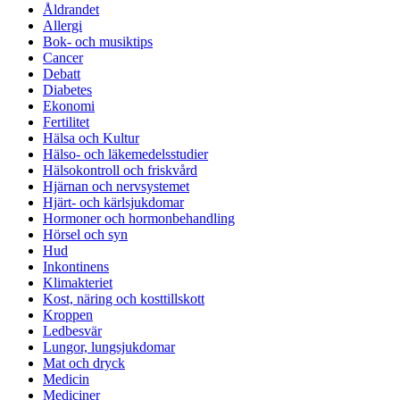
Åldrandet
Allergi
Bok- och musiktips
Cancer
Debatt
Diabetes
Ekonomi
Fertilitet
Hälsa och Kultur
Hälso- och läkemedelsstudier
Hälsokontroll och friskvård
Hjärnan och nervsystemet
Hjärt- och kärlsjukdomar
Hormoner och hormonbehandling
Hörsel och syn
Hud
Inkontinens
Klimakteriet
Kost, näring och kosttillskott
Kroppen
Ledbesvär
Lungor, lungsjukdomar
Mat och dryck
Medicin
Mediciner