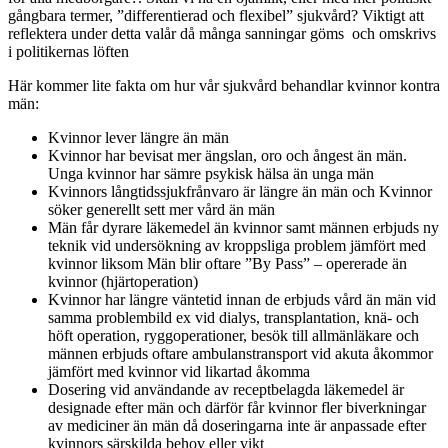
gångbara termer, ”differentierad och flexibel” sjukvård? Viktigt att
reflektera under detta valår då många sanningar göms och omskrivs
i politikernas löften
Här kommer lite fakta om hur vår sjukvård behandlar kvinnor kontra
män:
Kvinnor lever längre än män
Kvinnor har bevisat mer ängslan, oro och ångest än män.
Unga kvinnor har sämre psykisk hälsa än unga män
Kvinnors långtidssjukfrånvaro är längre än män och Kvinnor
söker generellt sett mer vård än män
Män får dyrare läkemedel än kvinnor samt männen erbjuds ny
teknik vid undersökning av kroppsliga problem jämfört med
kvinnor liksom Män blir oftare ”By Pass” – opererade än
kvinnor (hjärtoperation)
Kvinnor har längre väntetid innan de erbjuds vård än män vid
samma problembild ex vid dialys, transplantation, knä- och
höft operation, ryggoperationer, besök till allmänläkare och
männen erbjuds oftare ambulanstransport vid akuta åkommor
jämfört med kvinnor vid likartad åkomma
Dosering vid användande av receptbelagda läkemedel är
designade efter män och därför får kvinnor fler biverkningar
av mediciner än män då doseringarna inte är anpassade efter
kvinnors särskilda behov eller vikt