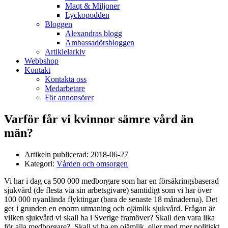
Maqt & Miljoner
Lyckopodden
Bloggen
Alexandras blogg
Ambassadörsbloggen
Artiklelarkiv
Webbshop
Kontakt
Kontakta oss
Medarbetare
För annonsörer
Varför får vi kvinnor sämre vård än
män?
Artikeln publicerad:
2018-06-27
Kategori:
Vården och omsorgen
Vi har i dag ca 500 000 medborgare som har en försäkringsbaserad
sjukvård (de flesta via sin arbetsgivare) samtidigt som vi har över
100 000 nyanlända flyktingar (bara de senaste 18 månaderna). Det
ger i grunden en enorm utmaning och ojämlik sjukvård. Frågan är
vilken sjukvård vi skall ha i Sverige framöver? Skall den vara lika
för alla medborgare?. Skall vi ha en ojämlik, eller med mer politiskt