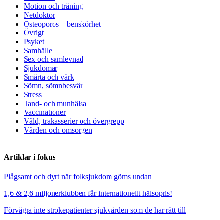
Motion och träning
Netdoktor
Osteoporos – benskörhet
Övrigt
Psyket
Samhälle
Sex och samlevnad
Sjukdomar
Smärta och värk
Sömn, sömnbesvär
Stress
Tand- och munhälsa
Vaccinationer
Våld, trakasserier och övergrepp
Vården och omsorgen
Artiklar i fokus
Plågsamt och dyrt när folksjukdom göms undan
1,6 & 2,6 miljonerklubben får internationellt hälsopris!
Förvägra inte strokepatienter sjukvården som de har rätt till