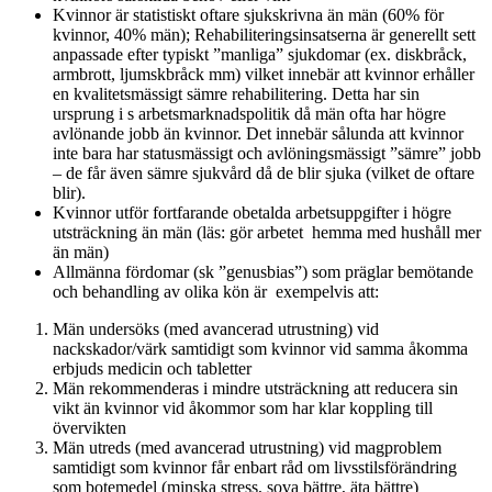
Kvinnor är statistiskt oftare sjukskrivna än män (60% för
kvinnor, 40% män); Rehabiliteringsinsatserna är generellt sett
anpassade efter typiskt ”manliga” sjukdomar (ex. diskbråck,
armbrott, ljumskbråck mm) vilket innebär att kvinnor erhåller
en kvalitetsmässigt sämre rehabilitering. Detta har sin
ursprung i s arbetsmarknadspolitik då män ofta har högre
avlönande jobb än kvinnor. Det innebär sålunda att kvinnor
inte bara har statusmässigt och avlöningsmässigt ”sämre” jobb
– de får även sämre sjukvård då de blir sjuka (vilket de oftare
blir).
Kvinnor utför fortfarande obetalda arbetsuppgifter i högre
utsträckning än män (läs: gör arbetet hemma med hushåll mer
än män)
Allmänna fördomar (sk ”genusbias”) som präglar bemötande
och behandling av olika kön är exempelvis att:
Män undersöks (med avancerad utrustning) vid
nackskador/värk samtidigt som kvinnor vid samma åkomma
erbjuds medicin och tabletter
Män rekommenderas i mindre utsträckning att reducera sin
vikt än kvinnor vid åkommor som har klar koppling till
övervikten
Män utreds (med avancerad utrustning) vid magproblem
samtidigt som kvinnor får enbart råd om livsstilsförändring
som botemedel (minska stress, sova bättre, äta bättre)