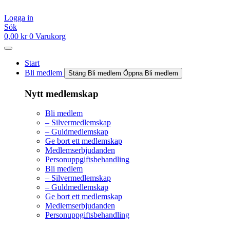
Hoppa
till
Logga in
innehåll
Sök
0,00
kr
0
Varukorg
Start
Bli medlem
Stäng Bli medlem
Öppna Bli medlem
Nytt medlemskap
Bli medlem
– Silvermedlemskap
– Guldmedlemskap
Ge bort ett medlemskap
Medlemserbjudanden
Personuppgiftsbehandling
Bli medlem
– Silvermedlemskap
– Guldmedlemskap
Ge bort ett medlemskap
Medlemserbjudanden
Personuppgiftsbehandling