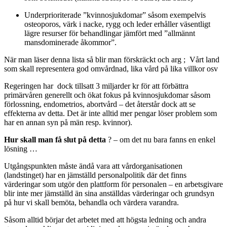
Underprioriterade ”kvinnosjukdomar” såsom exempelvis
osteoporos, värk i nacke, rygg och leder erhåller väsentligt
lägre resurser för behandlingar jämfört med ”allmännt
mansdominerade åkommor”.
När man läser denna lista så blir man förskräckt och arg ; Vårt land
som skall representera god omvårdnad, lika vård på lika villkor osv
Regeringen har dock tillsatt 3 miljarder kr för att förbättra
primärvåren generellt och ökat fokus på kvinnosjukdomar såsom
förlossning, endometrios, abortvård – det återstår dock att se
effekterna av detta. Det är inte alltid mer pengar löser problem som
har en annan syn på män resp. kvinnor).
Hur skall man få slut på detta
? – om det nu bara fanns en enkel
lösning …
Utgångspunkten måste ändå vara att vårdorganisationen
(landstinget) har en jämställd personalpolitik där det finns
värderingar som utgör den plattform för personalen – en arbetsgivare
blir inte mer jämställd än sina anställdas värderingar och grundsyn
på hur vi skall bemöta, behandla och värdera varandra.
Såsom alltid börjar det arbetet med att högsta ledning och andra