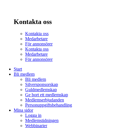
Kontakta oss
Kontakta oss
Medarbetare
För annonsörer
Kontakta oss
Medarbetare
För annonsörer
Start
Bli medlem
Bli medlem
Silversponsorskap
Guldmedlemskap
Ge bort ett medlemskap
Medlemserbjudanden
Personuppgiftsbehandling
Mina sidor
Logga in
Medlemstidningen
Webbinarier