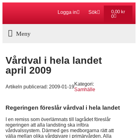
0,00
kr
Logga in
Sök
0
Aktuella Program
Vårdval i hela landet
april 2009
Kategori:
Artikeln publicerad:
2009-01-19
Samhälle
Regeringen föreslår vårdval i hela landet
I en remiss som överlämnats till lagrådet föreslår
regeringen att alla landsting ska införa
vårdvalssystem. Därmed ges medborgarna rätt att
välja mellan olika vårdgivare i primärvården. Alla