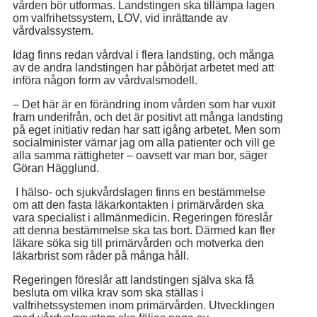
vården bör utformas. Landstingen ska tillämpa lagen
om valfrihetssystem, LOV, vid inrättande av
vårdvalssystem.
Idag finns redan vårdval i flera landsting, och många
av de andra landstingen har påbörjat arbetet med att
införa någon form av vårdvalsmodell.
– Det här är en förändring inom vården som har vuxit
fram underifrån, och det är positivt att många landsting
på eget initiativ redan har satt igång arbetet. Men som
socialminister värnar jag om alla patienter och vill ge
alla samma rättigheter – oavsett var man bor, säger
Göran Hägglund.
I hälso- och sjukvårdslagen finns en bestämmelse
om att den fasta läkarkontakten i primärvården ska
vara specialist i allmänmedicin. Regeringen föreslår
att denna bestämmelse ska tas bort. Därmed kan fler
läkare söka sig till primärvården och motverka den
läkarbrist som råder på många håll.
Regeringen föreslår att landstingen själva ska få
besluta om vilka krav som ska ställas i
valfrihetssystemen inom primärvården. Utvecklingen