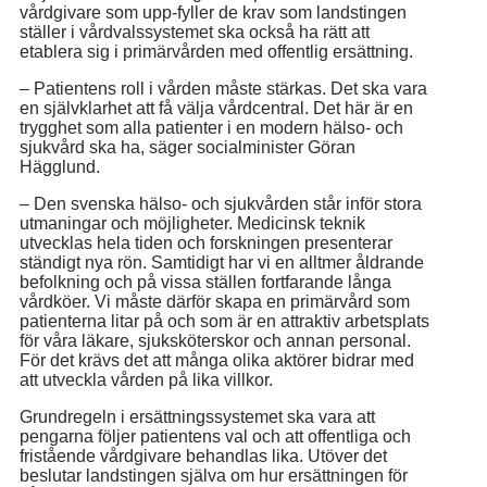
vårdgivare som upp-fyller de krav som landstingen
ställer i vårdvalssystemet ska också ha rätt att
etablera sig i primärvården med offentlig ersättning.
– Patientens roll i vården måste stärkas. Det ska vara
en självklarhet att få välja vårdcentral. Det här är en
trygghet som alla patienter i en modern hälso- och
sjukvård ska ha, säger socialminister Göran
Hägglund.
– Den svenska hälso- och sjukvården står inför stora
utmaningar och möjligheter. Medicinsk teknik
utvecklas hela tiden och forskningen presenterar
ständigt nya rön. Samtidigt har vi en alltmer åldrande
befolkning och på vissa ställen fortfarande långa
vårdköer. Vi måste därför skapa en primärvård som
patienterna litar på och som är en attraktiv arbetsplats
för våra läkare, sjuksköterskor och annan personal.
För det krävs det att många olika aktörer bidrar med
att utveckla vården på lika villkor.
Grundregeln i ersättningssystemet ska vara att
pengarna följer patientens val och att offentliga och
fristående vårdgivare behandlas lika. Utöver det
beslutar landstingen själva om hur ersättningen för