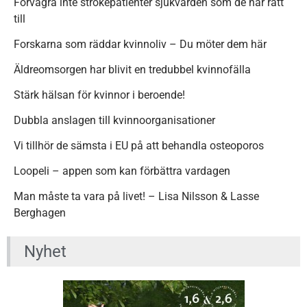
Förvägra inte strokepatienter sjukvården som de har rätt
till
Forskarna som räddar kvinnoliv – Du möter dem här
Äldreomsorgen har blivit en tredubbel kvinnofälla
Stärk hälsan för kvinnor i beroende!
Dubbla anslagen till kvinnoorganisationer
Vi tillhör de sämsta i EU på att behandla osteoporos
Loopeli – appen som kan förbättra vardagen
Man måste ta vara på livet! – Lisa Nilsson & Lasse
Berghagen
Nyhet