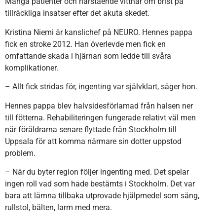
Många patienter och närstående vittnar om brist på
tillräckliga insatser efter det akuta skedet.
Kristina Niemi är kanslichef på NEURO. Hennes pappa
fick en stroke 2012. Han överlevde men fick en
omfattande skada i hjärnan som ledde till svåra
komplikationer.
– Allt fick stridas för, ingenting var självklart, säger hon.
Hennes pappa blev halvsidesförlamad från halsen ner
till fötterna. Rehabiliteringen fungerade relativt väl men
när föräldrarna senare flyttade från Stockholm till
Uppsala för att komma närmare sin dotter uppstod
problem.
– När du byter region följer ingenting med. Det spelar
ingen roll vad som hade bestämts i Stockholm. Det var
bara att lämna tillbaka utprovade hjälpmedel som säng,
rullstol, bälten, larm med mera.