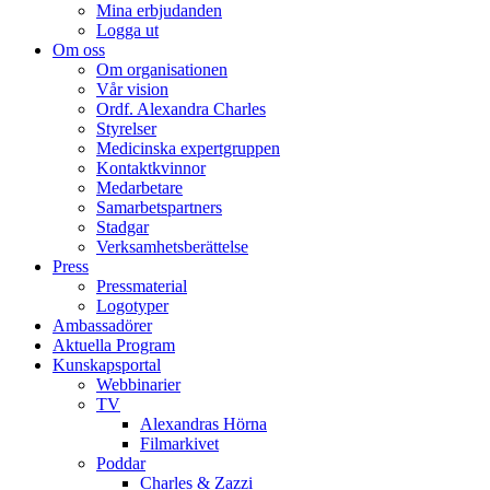
Mina erbjudanden
Logga ut
Om oss
Om organisationen
Vår vision
Ordf. Alexandra Charles
Styrelser
Medicinska expertgruppen
Kontaktkvinnor
Medarbetare
Samarbetspartners
Stadgar
Verksamhetsberättelse
Press
Pressmaterial
Logotyper
Ambassadörer
Aktuella Program
Kunskapsportal
Webbinarier
TV
Alexandras Hörna
Filmarkivet
Poddar
Charles & Zazzi