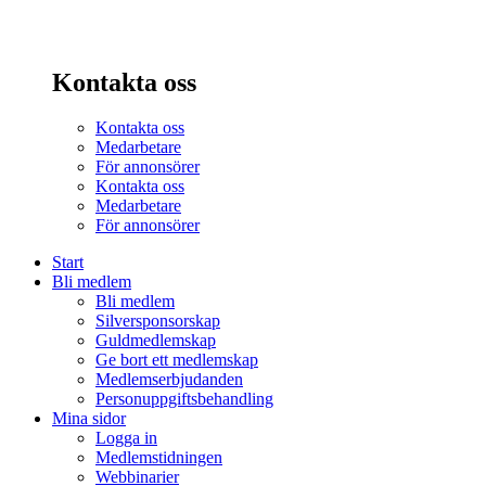
Kontakta oss
Kontakta oss
Medarbetare
För annonsörer
Kontakta oss
Medarbetare
För annonsörer
Start
Bli medlem
Bli medlem
Silversponsorskap
Guldmedlemskap
Ge bort ett medlemskap
Medlemserbjudanden
Personuppgiftsbehandling
Mina sidor
Logga in
Medlemstidningen
Webbinarier