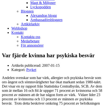
Maqt & Miljoner
Lyckopodden
Bloggen
Alexandras blogg
Ambassadörsbloggen
Artiklelarkiv
Webbshop
Kontakt
Kontakta oss
Medarbetare
För annonsörer
Var fjärde kvinna har psykiska besvär
Artikeln publicerad:
2007-01-15
Kategori:
Psyket
Andelen svenskar som har värk, allergier och psykiska besvär som
oro ångest och sömnsvårigheter har ökat markant sedan 1980-talet.
Det visar en ny rapport från Statistiska Centralbyrån, SCB. Av dem
som är mellan 16 och 84 år uppger 71 procent av kvinnorna och 58
procent av männen att de har någon form av värk. Vidare lider 23
procent av kvinnorna och 13 procent av männen av psykiska
besvär. Trots detta beskriver omkring 75 procent av befolkningen