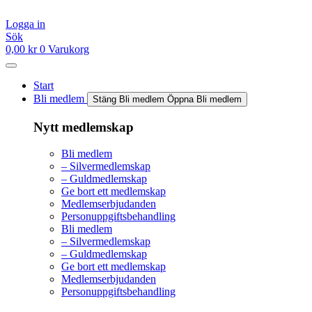
Hoppa
till
Logga in
innehåll
Sök
0,00
kr
0
Varukorg
Start
Bli medlem
Stäng Bli medlem
Öppna Bli medlem
Nytt medlemskap
Bli medlem
– Silvermedlemskap
– Guldmedlemskap
Ge bort ett medlemskap
Medlemserbjudanden
Personuppgiftsbehandling
Bli medlem
– Silvermedlemskap
– Guldmedlemskap
Ge bort ett medlemskap
Medlemserbjudanden
Personuppgiftsbehandling