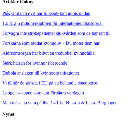
Artiklar i fokus
Plågsamt och dyrt när folksjukdom göms undan
1,6 & 2,6 miljonerklubben får internationellt hälsopris!
Förvägra inte strokepatienter sjukvården som de har rätt till
Forskarna som räddar kvinnoliv – Du möter dem här
Äldreomsorgen har blivit en tredubbel kvinnofälla
Stärk hälsan för kvinnor i beroende!
Dubbla anslagen till kvinnoorganisationer
Vi tillhör de sämsta i EU på att behandla osteoporos
Loopeli – appen som kan förbättra vardagen
Man måste ta vara på livet! – Lisa Nilsson & Lasse Berghagen
Nyhet