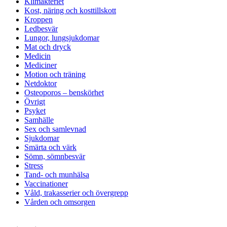
Klimakteriet
Kost, näring och kosttillskott
Kroppen
Ledbesvär
Lungor, lungsjukdomar
Mat och dryck
Medicin
Mediciner
Motion och träning
Netdoktor
Osteoporos – benskörhet
Övrigt
Psyket
Samhälle
Sex och samlevnad
Sjukdomar
Smärta och värk
Sömn, sömnbesvär
Stress
Tand- och munhälsa
Vaccinationer
Våld, trakasserier och övergrepp
Vården och omsorgen