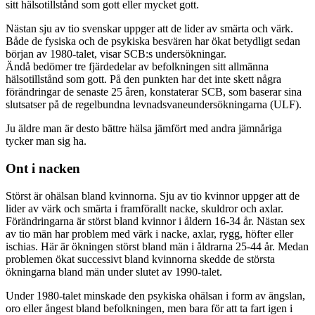
sitt hälsotillstånd som gott eller mycket gott.
Nästan sju av tio svenskar uppger att de lider av smärta och värk.
Både de fysiska och de psykiska besvären har ökat betydligt sedan
början av 1980-talet, visar SCB:s undersökningar.
Ändå bedömer tre fjärdedelar av befolkningen sitt allmänna
hälsotillstånd som gott. På den punkten har det inte skett några
förändringar de senaste 25 åren, konstaterar SCB, som baserar sina
slutsatser på de regelbundna levnadsvaneundersökningarna (ULF).
Ju äldre man är desto bättre hälsa jämfört med andra jämnåriga
tycker man sig ha.
Ont i nacken
Störst är ohälsan bland kvinnorna. Sju av tio kvinnor uppger att de
lider av värk och smärta i framförallt nacke, skuldror och axlar.
Förändringarna är störst bland kvinnor i åldern 16-34 år. Nästan sex
av tio män har problem med värk i nacke, axlar, rygg, höfter eller
ischias. Här är ökningen störst bland män i åldrarna 25-44 år. Medan
problemen ökat successivt bland kvinnorna skedde de största
ökningarna bland män under slutet av 1990-talet.
Under 1980-talet minskade den psykiska ohälsan i form av ängslan,
oro eller ångest bland befolkningen, men bara för att ta fart igen i