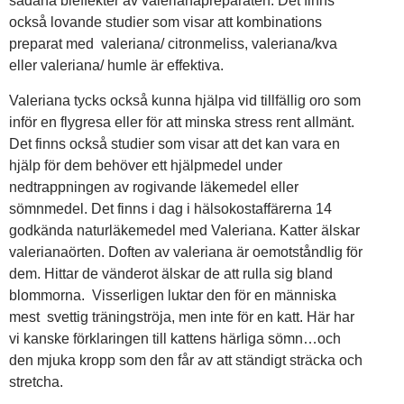
sådana bieffekter av valerianapreparaten. Det finns
också lovande studier som visar att kombinations
preparat med valeriana/ citronmeliss, valeriana/kva
eller valeriana/ humle är effektiva.
Valeriana tycks också kunna hjälpa vid tillfällig oro som
inför en flygresa eller för att minska stress rent allmänt.
Det finns också studier som visar att det kan vara en
hjälp för dem behöver ett hjälpmedel under
nedtrappningen av rogivande läkemedel eller
sömnmedel. Det finns i dag i hälsokostaffärerna 14
godkända naturläkemedel med Valeriana. Katter älskar
valerianaörten. Doften av valeriana är oemotståndlig för
dem. Hittar de vänderot älskar de att rulla sig bland
blommorna. Visserligen luktar den för en människa
mest svettig träningströja, men inte för en katt. Här har
vi kanske förklaringen till kattens härliga sömn…och
den mjuka kropp som den får av att ständigt sträcka och
stretcha.