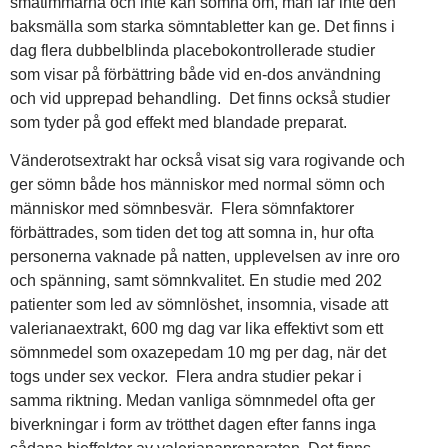
småtimmarna och inte kan somna om, man får inte den
baksmälla som starka sömntabletter kan ge. Det finns i
dag flera dubbelblinda placebokontrollerade studier
som visar på förbättring både vid en-dos användning
och vid upprepad behandling. Det finns också studier
som tyder på god effekt med blandade preparat.
Vänderotsextrakt har också visat sig vara rogivande och
ger sömn både hos människor med normal sömn och
människor med sömnbesvär. Flera sömnfaktorer
förbättrades, som tiden det tog att somna in, hur ofta
personerna vaknade på natten, upplevelsen av inre oro
och spänning, samt sömnkvalitet. En studie med 202
patienter som led av sömnlöshet, insomnia, visade att
valerianaextrakt, 600 mg dag var lika effektivt som ett
sömnmedel som oxazepedam 10 mg per dag, när det
togs under sex veckor. Flera andra studier pekar i
samma riktning. Medan vanliga sömnmedel ofta ger
biverkningar i form av trötthet dagen efter fanns inga