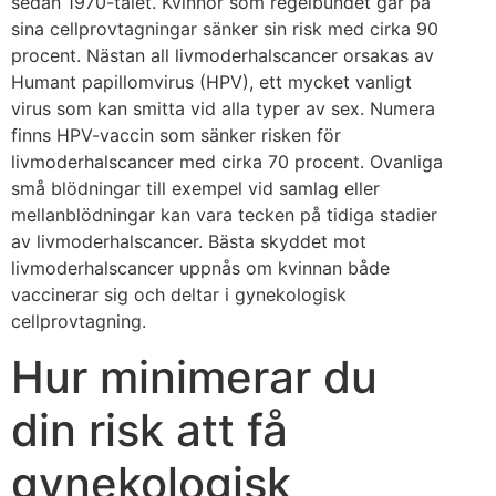
sedan 1970-talet. Kvinnor som regelbundet går på
sina cellprovtagningar sänker sin risk med cirka 90
procent. Nästan all livmoderhalscancer orsakas av
Humant papillomvirus (HPV), ett mycket vanligt
virus som kan smitta vid alla typer av sex. Numera
finns HPV-vaccin som sänker risken för
livmoderhalscancer med cirka 70 procent. Ovanliga
små blödningar till exempel vid samlag eller
mellanblödningar kan vara tecken på tidiga stadier
av livmoderhalscancer. Bästa skyddet mot
livmoderhalscancer uppnås om kvinnan både
vaccinerar sig och deltar i gynekologisk
cellprovtagning.
Hur minimerar du
din risk att få
gynekologisk