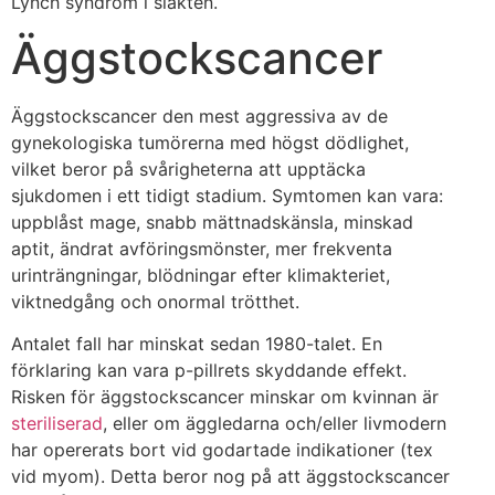
Lynch syndrom i släkten.
Äggstockscancer
Äggstockscancer den mest aggressiva av de
gynekologiska tumörerna med högst dödlighet,
vilket beror på svårigheterna att upptäcka
sjukdomen i ett tidigt stadium. Symtomen kan vara:
uppblåst mage, snabb mättnadskänsla, minskad
aptit, ändrat avföringsmönster, mer frekventa
urinträngningar, blödningar efter klimakteriet,
viktnedgång och onormal trötthet.
Antalet fall har minskat sedan 1980-talet. En
förklaring kan vara p-pillrets skyddande effekt.
Risken för äggstockscancer minskar om kvinnan är
steriliserad
, eller om äggledarna och/eller livmodern
har opererats bort vid godartade indikationer (tex
vid myom). Detta beror nog på att äggstockscancer