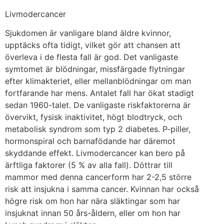
Livmodercancer
Sjukdomen är vanligare bland äldre kvinnor,
upptäcks ofta tidigt, vilket gör att chansen att
överleva i de flesta fall är god. Det vanligaste
symtomet är blödningar, missfärgade flytningar
efter klimakteriet, eller mellanblödningar om man
fortfarande har mens. Antalet fall har ökat stadigt
sedan 1960-talet. De vanligaste riskfaktorerna är
övervikt, fysisk inaktivitet, högt blodtryck, och
metabolisk syndrom som typ 2 diabetes. P-piller,
hormonspiral och barnafödande har däremot
skyddande effekt. Livmodercancer kan bero på
ärftliga faktorer (5 % av alla fall). Döttrar till
mammor med denna cancerform har 2-2,5 större
risk att insjukna i samma cancer. Kvinnan har också
högre risk om hon har nära släktingar som har
insjuknat innan 50 års-åldern, eller om hon har