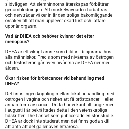
slidväggen. Att slemhinnorna återskapas förbättrar
genomblödningen. Att muskelvävnaden förbättras
och nervtrådar växer in är den troliga bakomliggande
orsaken till att man upplever ökad lust och lättare
uppnår orgasm.
Vad är DHEA och behöver kvinnor det efter
menopaus?
DHEA är ett viktigt ämne som bildas i binjurarna hos
alla människor. Precis som med nivåerna av östrogen
och testosteron går även nivåerna av DHEA ner med
åldern.
Ökar risken för bröstcancer vid behandling med
DHEA?
Det finns ingen koppling mellan lokal behandling med
östrogen i vagina och risken att få bröstcancer – eller
annan form av cancer. Detta har vi känt till länge, men
i augusti i år bekräftades detta i den vetenskapliga
tidskriften The Lancet som publicerade en stor studie.
DHEA är dock inte studerat men det finns goda skäl
att anta att det gäller även Intrarosa.