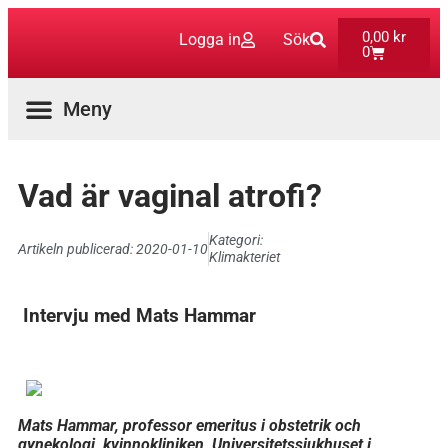
0,00
kr
Logga in
Sök
0
Aktuella Program
Vad är vaginal atrofi?
Kategori:
Artikeln publicerad:
2020-01-10
Klimakteriet
Intervju med Mats Hammar
Mats Hammar, professor emeritus i obstetrik och
gynekologi, kvinnokliniken, Universitetssjukhuset i