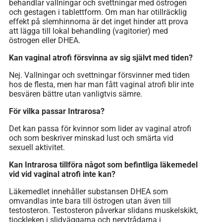
behandlar vallningar och svettningar med östrogen
och gestagen i tablettform. Om man har otillräcklig
effekt på slemhinnorna är det inget hinder att prova
att lägga till lokal behandling (vagitorier) med
östrogen eller DHEA.
Kan vaginal atrofi försvinna av sig självt med tiden?
Nej. Vallningar och svettningar försvinner med tiden
hos de flesta, men har man fått vaginal atrofi blir inte
besvären bättre utan vanligtvis sämre.
För vilka passar Intrarosa?
Det kan passa för kvinnor som lider av vaginal atrofi
och som beskriver minskad lust och smärta vid
sexuell aktivitet.
Kan Intrarosa tillföra något som befintliga läkemedel
vid vid vaginal atrofi inte kan?
Läkemedlet innehåller substansen DHEA som
omvandlas inte bara till östrogen utan även till
testosteron. Testosteron påverkar slidans muskelskikt,
tjockleken i slidväggarna och nervtrådarna i