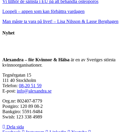
Vi tillhör de sämsta i EU på att behandla osteoporos
Loopeli – appen som kan förbättra vardagen
Man måste ta vara på livet! – Lisa Nilsson & Lasse Berghagen
Nyhet
Alexandra – för Kvinnor & Hälsa
är en av Sveriges största
kvinnoorganisationer.
Tegnérgatan 15
111 40 Stockholm
Telefon:
08-20 51 59
E-post:
info@alexandra.se
Org.nr: 802407-8779
Postgiro: 120 89 08-2
Bankgiro: 5591-9484
Swish: 123 338 4989
Dela sida