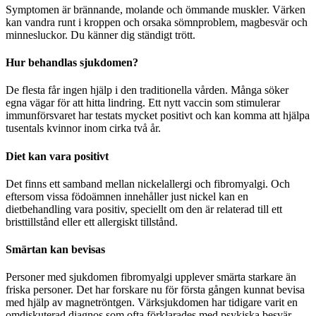
Symptomen är brännande, molande och ömmande muskler. Värken
kan vandra runt i kroppen och orsaka sömnproblem, magbesvär och
minnesluckor. Du känner dig ständigt trött.
Hur behandlas sjukdomen?
De flesta får ingen hjälp i den traditionella vården. Många söker
egna vägar för att hitta lindring. Ett nytt vaccin som stimulerar
immunförsvaret har testats mycket positivt och kan komma att hjälpa
tusentals kvinnor inom cirka två år.
Diet kan vara positivt
Det finns ett samband mellan nickelallergi och fibromyalgi. Och
eftersom vissa födoämnen innehåller just nickel kan en
dietbehandling vara positiv, speciellt om den är relaterad till ett
bristtillstånd eller ett allergiskt tillstånd.
Smärtan kan bevisas
Personer med sjukdomen fibromyalgi upplever smärta starkare än
friska personer. Det har forskare nu för första gången kunnat bevisa
med hjälp av magnetröntgen. Värksjukdomen har tidigare varit en
omdiskuterad diagnos som ofta förklarades med psykiska besvär