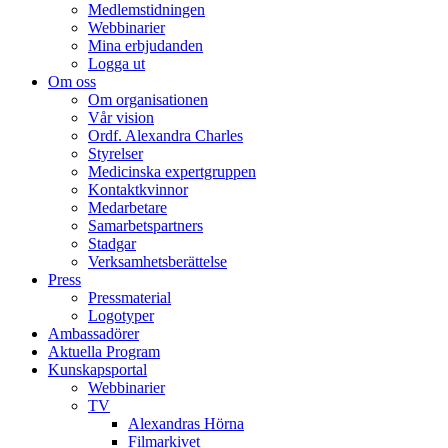
Medlemstidningen
Webbinarier
Mina erbjudanden
Logga ut
Om oss
Om organisationen
Vår vision
Ordf. Alexandra Charles
Styrelser
Medicinska expertgruppen
Kontaktkvinnor
Medarbetare
Samarbetspartners
Stadgar
Verksamhetsberättelse
Press
Pressmaterial
Logotyper
Ambassadörer
Aktuella Program
Kunskapsportal
Webbinarier
TV
Alexandras Hörna
Filmarkivet