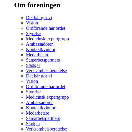
Om föreningen
Det här gör vi
Vision
Ordförande har ordet
Styrelse
Medicinsk expertgrupp
Ambassadörer
Kontaktkvinnor
Medarbetare
Samarbetspartners
Stadgar
Verksamhetsberättelse
Det här gör vi
Vision
Ordförande har ordet
Styrelse
Medicinsk expertgrupp
Ambassadörer
Kontaktkvinnor
Medarbetare
Samarbetspartners
Stadgar
Verksamhetsberättelse