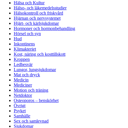
Hälsa och Kultur
Hälso- och läkemedelsstudier
Hälsokontroll och friskvård
Hjärnan och nervsystemet
Hjärt- och kärlsjukdomar
Hormoner och hormonbehandling
Hörsel och syn
Hud
Inkontinens
Klimakteriet
Kost, näring och kosttillskott
Kroppen
Ledbesvär
Lungor, lungsjukdomar
Mat och dryck
Medicin
Mediciner
Motion och träning
Netdoktor
Osteoporos – benskörhet
Övrigt
Psyket
Samhälle
Sex och samlevnad
Sjukdomar