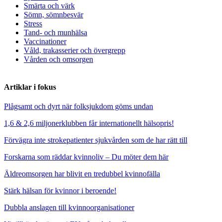
Smärta och värk
Sömn, sömnbesvär
Stress
Tand- och munhälsa
Vaccinationer
Våld, trakasserier och övergrepp
Vården och omsorgen
Artiklar i fokus
Plågsamt och dyrt när folksjukdom göms undan
1,6 & 2,6 miljonerklubben får internationellt hälsopris!
Förvägra inte strokepatienter sjukvården som de har rätt till
Forskarna som räddar kvinnoliv – Du möter dem här
Äldreomsorgen har blivit en tredubbel kvinnofälla
Stärk hälsan för kvinnor i beroende!
Dubbla anslagen till kvinnoorganisationer