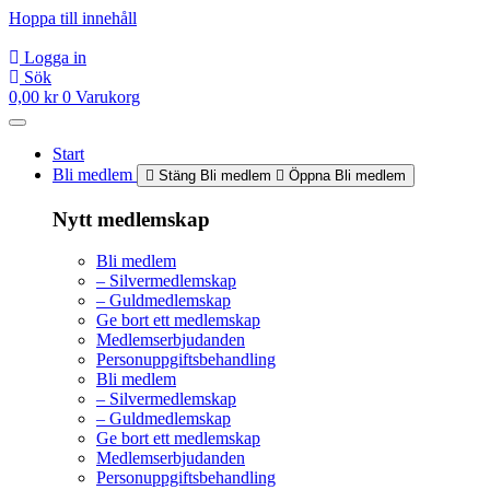
Hoppa till innehåll
Logga in
Sök
0,00
kr
0
Varukorg
Start
Bli medlem
Stäng Bli medlem
Öppna Bli medlem
Nytt medlemskap
Bli medlem
– Silvermedlemskap
– Guldmedlemskap
Ge bort ett medlemskap
Medlemserbjudanden
Personuppgiftsbehandling
Bli medlem
– Silvermedlemskap
– Guldmedlemskap
Ge bort ett medlemskap
Medlemserbjudanden
Personuppgiftsbehandling